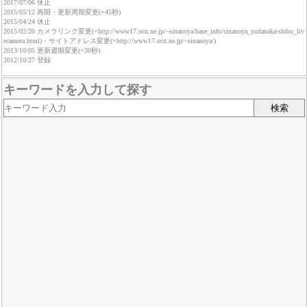
2017/07/06 休止
2015/05/12 再開・更新周期変更(×45秒)
2015/04/24 休止
2015/02/20 カメラリンク変更(×http://www17.ocn.ne.jp/~sinanoya/base_info/sinanoya_yudanaka-shibu_liv
ecamera.html)・サイトアドレス変更(×http://www17.ocn.ne.jp/~sinanoya/)
2013/10/05 更新週期変更(×30秒)
2012/10/27 登録
キーワードを入力して探す