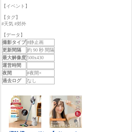
【イベント】
【タグ】
#天気 #郊外
【データ】
撮影タイプ
#静止画
更新間隔
約 90 秒 間隔
最大解像度
500x430
運営時間
夜間
#夜間×
過去ログ
なし