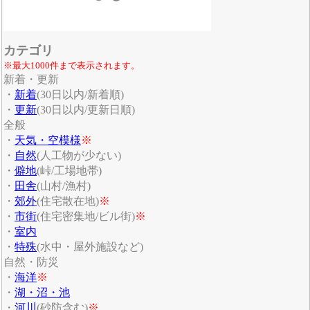
カテゴリ
※最大1000件まで表示されます。
新着・更新
・
新着
(30日以内/新着順)
・
更新
(30日以内/更新日順)
全般
・
天気・空模様
※
・
自然
(人工物が少ない)
・
僻地
(峠/工場地帯)
・
田舎
(山村/漁村)
・
郊外
(住宅散在地)
※
・
市街
(住宅密集地/ビル街)
※
・
室内
・
特殊
(水中・屋外施設など)
自然・防災
・
海洋
※
・
湖・沼・池
・
河川
(砂防含む)
※