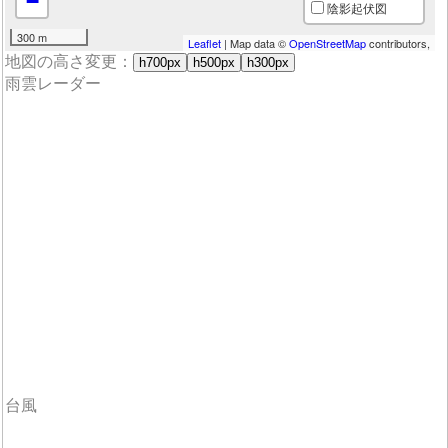
−
陰影起伏図
300 m
Leaflet
| Map data ©
OpenStreetMap
contributors,
地図の高さ変更：
h700px
h500px
h300px
雨雲レーダー
台風