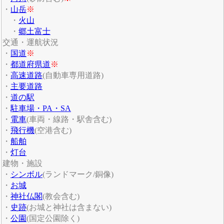
・
山岳
※
・
火山
・
郷土富士
交通・運航状況
・
国道
※
・
都道府県道
※
・
高速道路
(自動車専用道路)
・
主要道路
・
道の駅
・
駐車場・PA・SA
・
電車
(車両・線路・駅舎含む)
・
飛行機
(空港含む)
・
船舶
・
灯台
建物・施設
・
シンボル
(ランドマーク/銅像)
・
お城
・
神社仏閣
(教会含む)
・
史跡
(お城と神社は含まない)
・
公園
(国定公園除く)