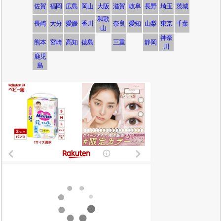
佐賀
福岡
広島
岡山
大阪
滋賀
岐阜
長野
埼玉
茨城
和歌
長崎
大分
愛媛
香川
奈良
愛知
山梨
東京
千葉
山
神奈
熊本
宮崎
高知
徳島
三重
静岡
川
鹿児
島