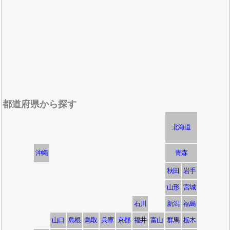
都道府県から探す
北海道
沖縄
青森
秋田
岩手
山形
宮城
石川
新潟
福島
山口
島根
鳥取
兵庫
京都
福井
富山
群馬
栃木