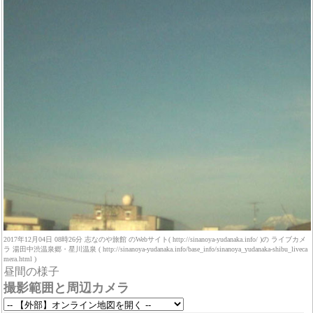
2017年12月04日 08時26分 志なのや旅館 のWebサイト( http://sinanoya-yudanaka.info/ )の ライブカメ
ラ 湯田中渋温泉郷・星川温泉 ( http://sinanoya-yudanaka.info/base_info/sinanoya_yudanaka-shibu_liveca
mera.html )
昼間の様子
撮影範囲と周辺カメラ