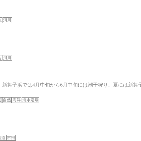
地
河川
舎
河川
。新舞子浜では4月中旬から6月中旬には潮干狩り、夏には新舞子海
気
自然
海洋
海水浴場
国道
市街