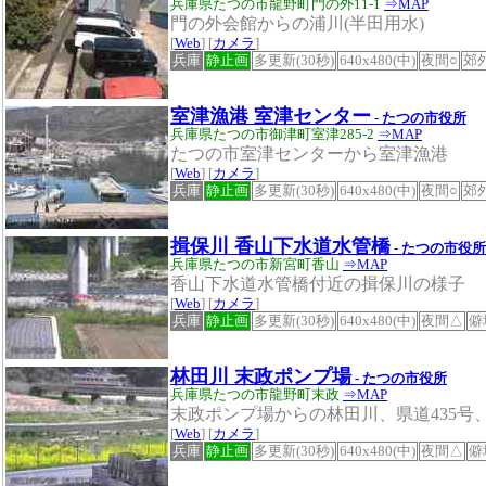
兵庫県たつの市龍野町門の外11-1
⇒MAP
門の外会館からの浦川(半田用水)
[
Web
] [
カメラ
]
兵庫
静止画
多更新(30秒)
640x480(中)
夜間○
郊
室津漁港 室津センター
- たつの市役所
兵庫県たつの市御津町室津285-2
⇒MAP
たつの市室津センターから室津漁港
[
Web
] [
カメラ
]
兵庫
静止画
多更新(30秒)
640x480(中)
夜間○
郊
揖保川 香山下水道水管橋
- たつの市役所
兵庫県たつの市新宮町香山
⇒MAP
香山下水道水管橋付近の揖保川の様子
[
Web
] [
カメラ
]
兵庫
静止画
多更新(30秒)
640x480(中)
夜間△
僻
林田川 末政ポンプ場
- たつの市役所
兵庫県たつの市龍野町末政
⇒MAP
末政ポンプ場からの林田川、県道435号、
[
Web
] [
カメラ
]
兵庫
静止画
多更新(30秒)
640x480(中)
夜間△
僻