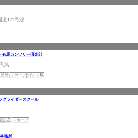
道175号線
- 有馬カンツリー倶楽部
天気
郊外
スポーツ
ゴルフ場
Kパラグライダースクール
然
山岳
スポーツ
道事務所