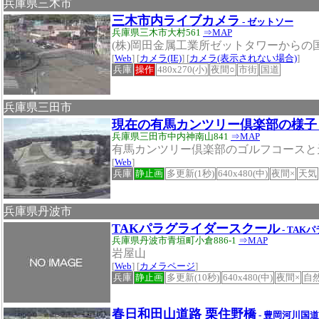
兵庫県三木市
三木市内ライブカメラ
- ゼットソー
兵庫県三木市大村561
⇒MAP
(株)岡田金属工業所ゼットタワーからの国
[
Web
] [
カメラ(IE)
] [
カメラ(表示されない場合)
]
兵庫
操作
480x270(小)
夜間○
市街
国道
兵庫県三田市
現在の有馬カンツリー倶楽部の様子
兵庫県三田市中内神南山841
⇒MAP
有馬カンツリー倶楽部のゴルフコースと
[
Web
]
兵庫
静止画
多更新(1秒)
640x480(中)
夜間×
天気
兵庫県丹波市
TAKパラグライダースクール
- TA
兵庫県丹波市青垣町小倉886-1
⇒MAP
岩屋山
[
Web
] [
カメラページ
]
兵庫
静止画
多更新(10秒)
640x480(中)
夜間×
自
春日和田山道路 栗住野橋
- 豊岡河川国