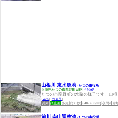
山根川 東水源地
- たつの市役所
兵庫県たつの市龍野町日飼
⇒MAP
たつの市龍野町の水路の様子です。山根
[
Web
] [
カメラ
]
兵庫
静止画
多更新(30秒)
640x480(中)
夜間○
僻
前川 南山調整池
- たつの市役所