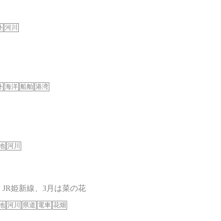
外
河川
外
海洋
船舶
港湾
地
河川
JR姫新線、3月は菜の花
地
河川
県道
電車
花畑