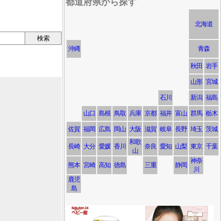
都道府県から探す
北海道
沖縄
青森
秋田
岩手
山形
宮城
石川
新潟
福島
山口
島根
鳥取
兵庫
京都
福井
富山
群馬
栃木
佐賀
福岡
広島
岡山
大阪
滋賀
岐阜
長野
埼玉
茨城
和歌
長崎
大分
愛媛
香川
奈良
愛知
山梨
東京
千葉
山
神奈
熊本
宮崎
高知
徳島
三重
静岡
川
鹿児
島