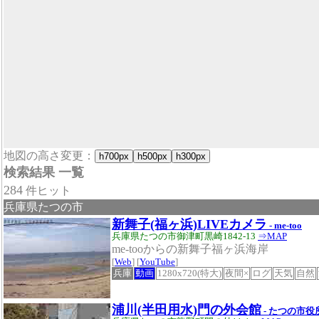
地図の高さ変更：
h700px
h500px
h300px
検索結果 一覧
284
件ヒット
兵庫県たつの市
新舞子(福ヶ浜)LIVEカメラ
- me-too
兵庫県たつの市御津町黒崎1842-13
⇒MAP
me-tooからの新舞子福ヶ浜海岸
[
Web
] [
YouTube
]
兵庫
動画
1280x720(特大)
夜間×
ログ
天気
自然
浦川(半田用水)門の外会館
- たつの市役