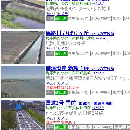
兵庫県たつの市揖西町南山
⇒MAP
龍野西浄化センターからの前川
[
Web
] [
カメラ
]
兵庫
静止画
多更新(30秒)
640x480(中)
夜間○
僻
馬路川 ひばりヶ丘
- たつの市役所
兵庫県たつの市揖保川町片島
⇒MAP
馬路川(水路)の様子
[
Web
] [
カメラ
]
兵庫
静止画
多更新(30秒)
640x480(中)
夜間○
田
御津海岸 新舞子浜
- たつの市役所
兵庫県たつの市御津町黒崎
⇒MAP
新舞子浜と播磨灘(瀬戸内海)の様子です
[
Web
] [
カメラ
]
地図座標はおおよそ
兵庫
静止画
多更新(30秒)
640x480(中)
夜間×
天
国道2号 門前
- 姫路河川国道事務所
兵庫県たつの市揖保町門前
⇒MAP
たつの市揖保町の国道2号線
[
Web
] [
カメラ
]
撮影方向変更あり
兵庫
静止画
中更新(300秒)
315x240(微)
夜間△