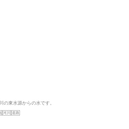
川の東水源からの水です。
地
河川
道路