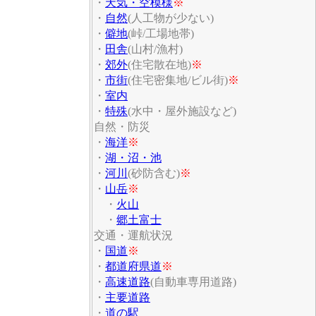
・
天気・空模様
※
・
自然
(人工物が少ない)
・
僻地
(峠/工場地帯)
・
田舎
(山村/漁村)
・
郊外
(住宅散在地)
※
・
市街
(住宅密集地/ビル街)
※
・
室内
・
特殊
(水中・屋外施設など)
自然・防災
・
海洋
※
・
湖・沼・池
・
河川
(砂防含む)
※
・
山岳
※
・
火山
・
郷土富士
交通・運航状況
・
国道
※
・
都道府県道
※
・
高速道路
(自動車専用道路)
・
主要道路
・
道の駅