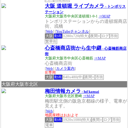
大阪 道頓堀 ライブカメラ
- トンボリス
テーション
大阪府大阪市中央区道頓堀1-9-1
⇒MAP
トンボリステーションからの道頓堀商店
街、戎橋
[
Web
] [
YouTubeチャンネル
]
大阪
動画
1280x720(特大)
夜間○
ログ
市街
繁華街
心斎橋商店街から生中継
- 心斎橋筋商店
街
大阪府大阪市中央区心斎橋筋
⇒MAP
心斎橋商店街
[
Web
] [
カメラ案内
]
IE専用
大阪
動画
640x480(中)
夜間○
市街
大阪府大阪市北区
梅田情報カメラ
- hd kansai
大阪府大阪市北区豊崎
⇒MAP
梅田駅北側の阪急京都線の様子、電車が
見えます。
[
Web
]
地図座標はおおよそ
大阪
動画
1920x1080(特大)
夜間○
ログ
市街
電車