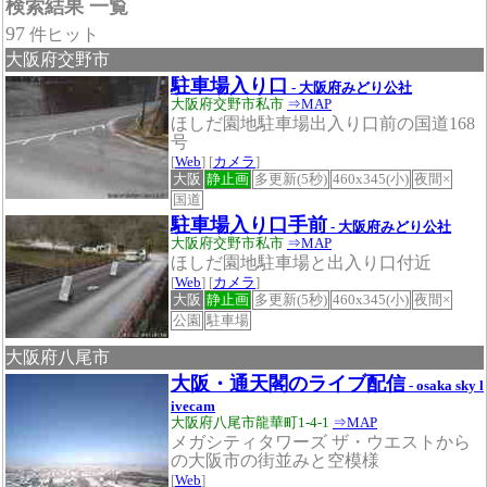
検索結果 一覧
97
件ヒット
大阪府交野市
駐車場入り口
- 大阪府みどり公社
大阪府交野市私市
⇒MAP
ほしだ園地駐車場出入り口前の国道168
号
[
Web
] [
カメラ
]
大阪
静止画
多更新(5秒)
460x345(小)
夜間×
国道
駐車場入り口手前
- 大阪府みどり公社
大阪府交野市私市
⇒MAP
ほしだ園地駐車場と出入り口付近
[
Web
] [
カメラ
]
大阪
静止画
多更新(5秒)
460x345(小)
夜間×
公園
駐車場
大阪府八尾市
大阪・通天閣のライブ配信
- osaka sky l
ivecam
大阪府八尾市龍華町1-4-1
⇒MAP
メガシティタワーズ ザ・ウエストから
の大阪市の街並みと空模様
[
Web
]