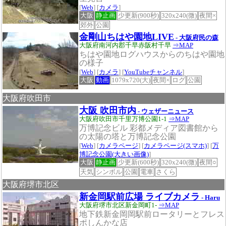
[
Web
] [
カメラ
]
大阪
静止画
少更新(900秒)
320x240(微)
夜間×
郊外
公園
金剛山ちはや園地LIVE
- 大阪府民の森
大阪府南河内郡千早赤阪村千早
⇒MAP
ちはや園地ログハウスからのちはや園地
の様子
[
Web
] [
カメラ
] [
YouTubeチャンネル
]
大阪
動画
1079x720(大)
夜間×
ログ
公園
大阪府吹田市
大阪 吹田市内
- ウェザーニュース
大阪府吹田市千里万博公園1-1
⇒MAP
万博記念ビル 彩都メディア図書館から
の太陽の塔と万博記念公園
[
Web
] [
カメラページ
] [
カメラページ(スマホ)
] [
万
博記念公園(大きい画像)
]
大阪
静止画
少更新(600秒)
320x240(微)
夜間○
天気
シンボル
公園
電車
さくら
大阪府堺市北区
新金岡駅前広場 ライブカメラ
- Haru
大阪府堺市北区新金岡町1-
⇒MAP
地下鉄新金岡岡駅前ロータリーとフレス
ポしんかな店