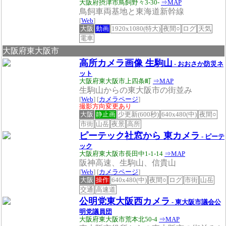
大阪府摂津市鳥飼野々3-30-
⇒MAP
鳥飼車両基地と東海道新幹線
[
Web
]
大阪
動画
1920x1080(特大)
夜間○
ログ
天気
電車
大阪府東大阪市
高所カメラ画像 生駒山
- おおさか防災ネ
ット
大阪府東大阪市上四条町
⇒MAP
生駒山からの東大阪市の街並み
[
Web
] [
カメラページ
]
撮影方向変更あり
大阪
静止画
少更新(600秒)
640x480(中)
夜間○
市街
山岳
夜景
高所
ピーテック社窓から 東カメラ
- ピーテ
ック
大阪府東大阪市長田中1-1-14
⇒MAP
阪神高速、生駒山、信貴山
[
Web
] [
カメラページ
]
大阪
操作
640x480(中)
夜間○
ログ
市街
山岳
交通
高速道
公明党東大阪西カメラ
- 東大阪市議会公
明党議員団
大阪府東大阪市荒本北50-4
⇒MAP