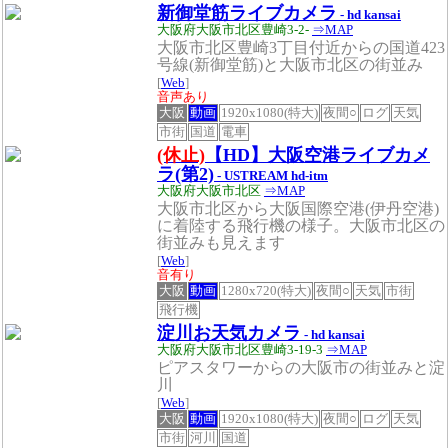
新御堂筋ライブカメラ
- hd kansai
大阪府大阪市北区豊崎3-2-
⇒MAP
大阪市北区豊崎3丁目付近からの国道423
号線(新御堂筋)と大阪市北区の街並み
[
Web
]
音声あり
大阪
動画
1920x1080(特大)
夜間○
ログ
天気
市街
国道
電車
(休止)
【HD】大阪空港ライブカメ
ラ(第2)
- USTREAM hd-itm
大阪府大阪市北区
⇒MAP
大阪市北区から大阪国際空港(伊丹空港)
に着陸する飛行機の様子。大阪市北区の
街並みも見えます
[
Web
]
音有り
大阪
動画
1280x720(特大)
夜間○
天気
市街
飛行機
淀川お天気カメラ
- hd kansai
大阪府大阪市北区豊崎3-19-3
⇒MAP
ピアスタワーからの大阪市の街並みと淀
川
[
Web
]
大阪
動画
1920x1080(特大)
夜間○
ログ
天気
市街
河川
国道