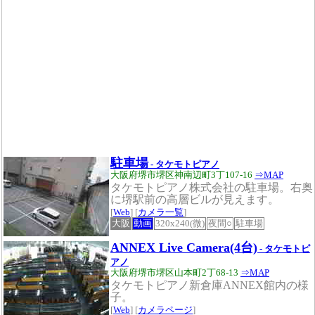
駐車場
- タケモトピアノ
大阪府堺市堺区神南辺町3丁107-16
⇒MAP
タケモトピアノ株式会社の駐車場。右奥
に堺駅前の高層ビルが見えます。
[
Web
] [
カメラ一覧
]
大阪
動画
320x240(微)
夜間○
駐車場
ANNEX Live Camera(4台)
- タケモトピ
アノ
大阪府堺市堺区山本町2丁68-13
⇒MAP
タケモトピアノ新倉庫ANNEX館内の様
子。
[
Web
] [
カメラページ
]