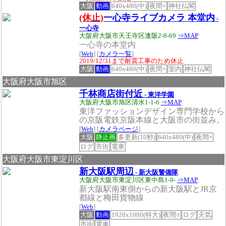
大阪
動画
640x480(中)
夜間×
神社仏閣
(休止)
一心寺ライブカメラ 本堂内
-
一心寺
大阪府大阪市天王寺区逢阪2-8-69
⇒MAP
一心寺の本堂内
[
Web
] [
カメラ一覧
]
2019/12/31まで耐震工事のため休止
大阪
動画
640x480(中)
夜間×
室内
神社仏閣
大阪府大阪市旭区
千林商店街付近
- 東洋学園
大阪府大阪市旭区清水1-1-6
⇒MAP
東洋ファッションデザイン専門学校から
の京阪電鉄京阪本線と大阪市の街並み。
[
Web
] [
カメラページ
]
大阪
静止画
多更新(10秒)
640x480(中)
夜間×
ログ
市街
電車
大阪府大阪市東淀川区
新大阪駅周辺
- 新大阪警備隊
大阪府大阪市東淀川区東中島1-9-
⇒MAP
新大阪駅南東側からの新大阪駅とJR京
都線と梅田貨物線
[
Web
]
大阪
動画
1920x1080(特大)
夜間○
ログ
天気
市街
電車