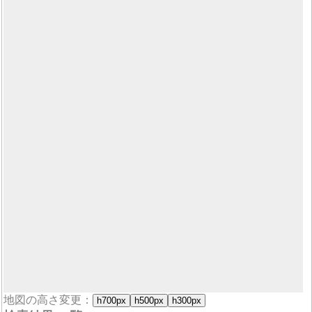
地図の高さ変更：
h700px
h500px
h300px