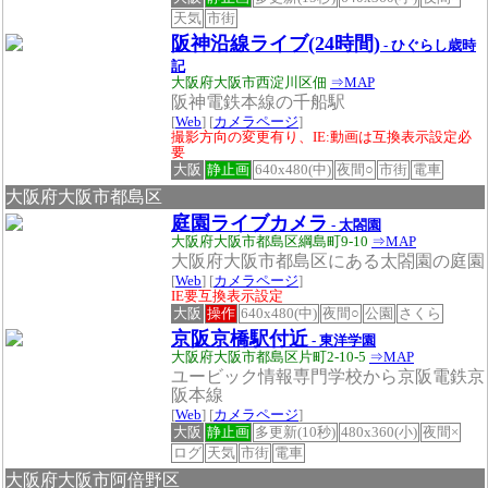
天気
市街
阪神沿線ライブ(24時間)
- ひぐらし歳時
記
大阪府大阪市西淀川区佃
⇒MAP
阪神電鉄本線の千船駅
[
Web
] [
カメラページ
]
撮影方向の変更有り、IE:動画は互換表示設定必
要
大阪
静止画
640x480(中)
夜間○
市街
電車
大阪府大阪市都島区
庭園ライブカメラ
- 太閤園
大阪府大阪市都島区綱島町9-10
⇒MAP
大阪府大阪市都島区にある太閤園の庭園
[
Web
] [
カメラページ
]
IE要互換表示設定
大阪
操作
640x480(中)
夜間○
公園
さくら
京阪京橋駅付近
- 東洋学園
大阪府大阪市都島区片町2-10-5
⇒MAP
ユービック情報専門学校から京阪電鉄京
阪本線
[
Web
] [
カメラページ
]
大阪
静止画
多更新(10秒)
480x360(小)
夜間×
ログ
天気
市街
電車
大阪府大阪市阿倍野区