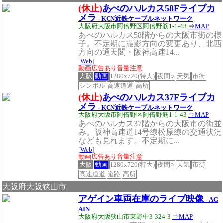
(休止)
あべのハルカス58Fライブカ
メラ
- KCN近鉄ケーブルネットワーク
大阪府大阪市阿倍野区阿倍野筋1-1-43
⇒MAP
あべのハルカス58階からの大阪市街の様
子。不定期に撮影方向の変更あり、北西
方向の通天閣・阪神高速14...
[
Web
]
動画広告あり音量注意
大阪
動画
1280x720(特大)
夜間○
天気
市街
シンボル
高速道道
高所
(休止)
あべのハルカス37Fライブカ
メラ
- KCN近鉄ケーブルネットワーク
大阪府大阪市阿倍野区阿倍野筋1-1-43
⇒MAP
あべのハルカス37階からの大阪市の街並
み。阪神高速道14号線松原線の交通状況
なども見れます。不定期に...
[
Web
]
動画広告あり音量注意
大阪
動画
1280x720(特大)
夜間○
天気
市街
高速道道
道路
高所
大阪府大阪狭山市
アゲイン車両在庫のライブ映像
- AG
AIN
大阪府大阪狭山市東野中3-324-3
⇒MAP