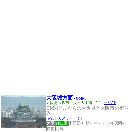
大阪城方面
- OMM
大阪府大阪市中央区大手前1-7-31
⇒MAP
OMMビルからの大阪城と大阪市の街並
み
[
Web
] [
カメラページ
]
大阪
静止画
多更新(10秒)
580x378(小)
夜間○
市街
お城