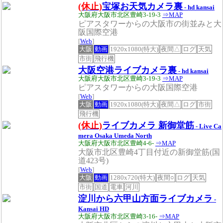
(休止)
宝塚お天気カメラ裏
- hd kansai
大阪府大阪市北区豊崎3-19-3
⇒MAP
ピアスタワーからの大阪市の街並みと大
阪国際空港
[
Web
]
大阪
動画
1920x1080(特大)
夜間△
ログ
天気
市街
飛行機
大阪空港ライブカメラ裏
- hd kansai
大阪府大阪市北区豊崎3-19-3
⇒MAP
ピアスタワーからの大阪国際空港
[
Web
]
大阪
動画
1920x1080(特大)
夜間△
ログ
市街
飛行機
(休止)
ライブカメラ 新御堂筋
- Live Ca
mera Osaka Umeda North
大阪府大阪市北区豊崎4-6-
⇒MAP
大阪市北区豊崎4丁目付近の新御堂筋(国
道423号)
[
Web
]
大阪
動画
1280x720(特大)
夜間○
ログ
天気
市街
国道
電車
河川
淀川から六甲山方面ライブカメラ
-
Kansai HD
大阪府大阪市北区豊崎3-16-
⇒MAP