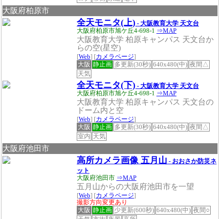
大阪府柏原市
全天モニタ(上)
- 大阪教育大学 天文台
大阪府柏原市旭ケ丘4-698-1
⇒MAP
大阪教育大学 柏原キャンパス 天文台か
らの空(星空)
[
Web
] [
カメラページ
]
大阪
静止画
多更新(30秒)
640x480(中)
夜間△
天気
全天モニタ(下)
- 大阪教育大学 天文台
大阪府柏原市旭ケ丘4-698-1
⇒MAP
大阪教育大学 柏原キャンパス 天文台の
ドーム内と空
[
Web
] [
カメラページ
]
大阪
静止画
多更新(30秒)
640x480(中)
夜間△
室内
天気
大阪府池田市
高所カメラ画像 五月山
- おおさか防災ネ
ット
大阪府池田市
⇒MAP
五月山からの大阪府池田市を一望
[
Web
] [
カメラページ
]
撮影方向変更あり
大阪
静止画
少更新(600秒)
640x480(中)
夜間○