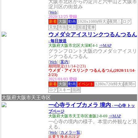
大阪市北区からの淀川と六甲山と大阪市
淀川区の街並み
[
Web
]
2020/12/25 登録
新着
大阪
動画
1920x1080(特大)
夜間△
ログ
天気
市街
河川
国道
電車
ウメダ☆アイスリンクつるんつるん
- 毎日放送
大阪府大阪市北区大深町4-1
⇒MAP
グランフロント大阪のウメダ☆アイスリ
ンクつるんつるん
[
Web
] [
案内
]
期間限定(11/14-2/23)
ウメダ・アイスリンク つるんるつん(2020/11/14-
2/23)
2021/01/03 登録
新着
大阪
動画
イベント
1280x720(特大)
夜間○
ログ
スキー
混雑
大阪府大阪市天王寺区
一心寺ライブカメラ 境内
- 一心寺 トッ
プページ
大阪府大阪市天王寺区逢阪2-8-69
⇒MAP
一心寺の境内の様子。本堂の外観など見
える。
[
Web
] [
カメラ一覧
]
IE要互換表示設定