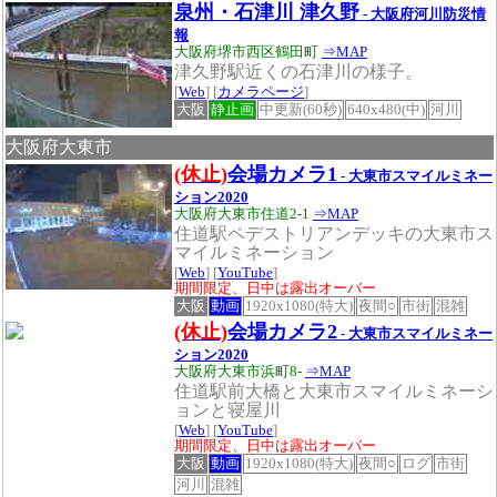
泉州・石津川 津久野
- 大阪府河川防災情
報
大阪府堺市西区鶴田町
⇒MAP
津久野駅近くの石津川の様子。
[
Web
] [
カメラページ
]
大阪
静止画
中更新(60秒)
640x480(中)
河川
大阪府大東市
(休止)
会場カメラ1
- 大東市スマイルミネー
ション2020
大阪府大東市住道2-1
⇒MAP
住道駅ペデストリアンデッキの大東市ス
マイルミネーション
[
Web
] [
YouTube
]
期間限定、日中は露出オーバー
大阪
動画
1920x1080(特大)
夜間○
市街
混雑
(休止)
会場カメラ2
- 大東市スマイルミネー
ション2020
大阪府大東市浜町8-
⇒MAP
住道駅前大橋と大東市スマイルミネーシ
ョンと寝屋川
[
Web
] [
YouTube
]
期間限定、日中は露出オーバー
大阪
動画
1920x1080(特大)
夜間○
ログ
市街
河川
混雑