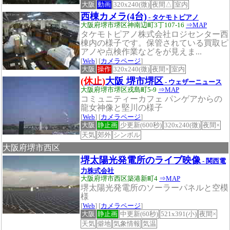
大阪
動画
320x240(微)
夜間△
室内
西棟カメラ(4台)
- タケモトピアノ
大阪府堺市堺区神南辺町3丁107-16
⇒MAP
タケモトピアノ株式会社ロジセンター西
棟内の様子です。保管されている買取ピ
アノや点検作業などをが見えま...
[
Web
] [
カメラページ
]
大阪
操作
320x240(微)
夜間×
室内
(休止)
大阪 堺市堺区
- ウェザーニュース
大阪府堺市堺区戎島町5-9
⇒MAP
コミュニティーカフェ パンゲアからの
龍女神像と堅川の様子
[
Web
] [
カメラページ
]
大阪
静止画
少更新(600秒)
320x240(微)
夜間×
天気
郊外
シンボル
大阪府堺市西区
堺太陽光発電所のライブ映像
- 関西電
力株式会社
大阪府堺市西区築港新町4
⇒MAP
堺太陽光発電所のソーラーパネルと空模
様
[
Web
] [
カメラページ
]
大阪
静止画
中更新(60秒)
521x391(小)
夜間×
天気
僻地
気象情報
気温