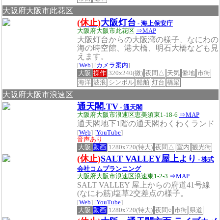
大阪府大阪市此花区
(休止)
大阪灯台
- 海上保安庁
大阪府大阪市此花区
⇒MAP
大阪灯台からの大阪湾の様子、なにわの
海の時空館、港大橋、明石大橋なども見
えます。
[
Web
] [
カメラ案内
]
大阪
操作
320x240(微)
夜間△
天気
僻地
市街
海洋
波浪
シンボル
船舶
灯台
橋梁
大阪府大阪市浪速区
通天閣.TV
- 通天閣
大阪府大阪市浪速区恵美須東1-18-6
⇒MAP
通天閣地下1階の通天閣わくわくランド
[
Web
] [
YouTube
]
音声あり
大阪
動画
1280x720(特大)
夜間△
室内
観光街
(休止)
SALT VALLEY屋上より
- 株式
会社コムプランニング
大阪府大阪市浪速区浪速東1-2-3
⇒MAP
SALT VALLEY 屋上からの府道41号線
(なにわ筋)塩草2交差点の様子。
[
Web
] [
YouTube
]
大阪
動画
1280x720(特大)
夜間○
市街
県道