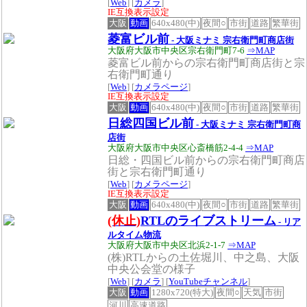
[
Web
] [
カメラ
]
IE互換表示設定
大阪
動画
640x480(中)
夜間○
市街
道路
繁華街
菱富ビル前
- 大阪ミナミ 宗右衛門町商店街
大阪府大阪市中央区宗右衛門町7-6
⇒MAP
菱富ビル前からの宗右衛門町商店街と宗
右衛門町通り
[
Web
] [
カメラページ
]
IE互換表示設定
大阪
動画
640x480(中)
夜間○
市街
道路
繁華街
日総四国ビル前
- 大阪ミナミ 宗右衛門町商
店街
大阪府大阪市中央区心斎橋筋2-4-4
⇒MAP
日総・四国ビル前からの宗右衛門町商店
街と宗右衛門町通り
[
Web
] [
カメラページ
]
IE互換表示設定
大阪
動画
640x480(中)
夜間○
市街
道路
繁華街
(休止)
RTLのライブストリーム
- リア
ルタイム物流
大阪府大阪市中央区北浜2-1-7
⇒MAP
(株)RTLからの土佐堀川、中之島、大阪
中央公会堂の様子
[
Web
] [
カメラ
] [
YouTubeチャンネル
]
大阪
動画
1280x720(特大)
夜間○
天気
市街
河川
高速道路