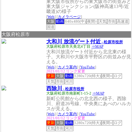
東大阪市役所からの東大阪市の街並みと
東大阪ジャンクション(阪神高速13号/近
畿道)の様子
[
Web
] [
カメラページ
]
大阪
動画
640x480(中)
夜間○
天気
市街
高速道
国道
大阪府松原市
大和川 放流ゲート付近
- 松原市役所
大阪府松原市天美北4丁目
⇒MAP
大和川放流ゲート付近から北北東の様
子。大和川や大阪市平野区の街並みが見
える。
[
Web
] [
カメラ案内
] [
YouTube
]
2021/01/12 リンク変更
更新
大阪
動画
1280x720(特大)
夜間○
ログ
天気
市街
河川
西除川
- 松原市役所
大阪府松原市南新町1-15-2
⇒MAP
新町公民館からの北北西の様子。西除
川、府道26号線、中央奥にあべのハルカ
スが見える。
[
Web
] [
カメラ案内
] [
YouTube
]
2021/01/12 リンク変更
更新
大阪
動画
1280x720(特大)
夜間○
ログ
天気
市街
河川