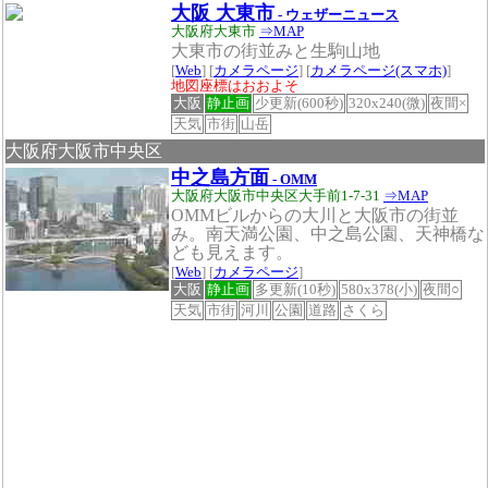
大阪 大東市
- ウェザーニュース
大阪府大東市
⇒MAP
大東市の街並みと生駒山地
[
Web
] [
カメラページ
] [
カメラページ(スマホ)
]
地図座標はおおよそ
大阪
静止画
少更新(600秒)
320x240(微)
夜間×
天気
市街
山岳
大阪府大阪市中央区
中之島方面
- OMM
大阪府大阪市中央区大手前1-7-31
⇒MAP
OMMビルからの大川と大阪市の街並
み。南天満公園、中之島公園、天神橋な
ども見えます。
[
Web
] [
カメラページ
]
大阪
静止画
多更新(10秒)
580x378(小)
夜間○
天気
市街
河川
公園
道路
さくら