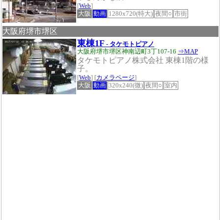
[
Web
]
大阪
動画
1280x720(特大)
夜間○
市街
大阪府堺市堺区
東棟1F
- タケモトピアノ
大阪府堺市堺区神南辺町3丁107-16
⇒MAP
タケモトピアノ株式会社 東棟1階の様
子。
[
Web
] [
カメラページ
]
大阪
動画
320x240(微)
夜間○
室内