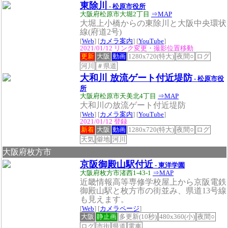
東除川
- 松原市役所
大阪府松原市大堀2丁目
⇒MAP
大堀上小橋からの東除川と大阪中央環状
線(府道2号)
[
Web
] [
カメラ案内
] [
YouTube
]
2021/01/12 リンク変更・撮影位置移動
更新
大阪
動画
1280x720(特大)
夜間○
ログ
河川
＃県道
大和川 放流ゲート付近堤防
- 松原市役
所
大阪府松原市天美北4丁目
⇒MAP
大和川の放流ゲート付近堤防
[
Web
] [
カメラ案内
] [
YouTube
]
2021/01/12 登録
新着
大阪
動画
1280x720(特大)
夜間○
ログ
天気
僻地
河川
大阪府枚方市
京阪御殿山駅付近
- 東洋学園
大阪府枚方市渚西1-43-1
⇒MAP
近畿情報高等専修学校屋上から京阪電鉄
御殿山駅と枚方市の街並み、県道13号線
も見えます。
[
Web
] [
カメラページ
]
大阪
静止画
多更新(10秒)
480x360(小)
夜間○
ログ
市街
県道
電車