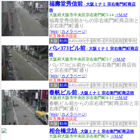
福壽堂秀信前
- 大阪ミナミ 宗右衛門町商店
街
大阪府大阪市中央区宗右衛門町3-14
⇒MAP
福壽堂秀信前からの宗右衛門町商店街と
宗右衛門町通り
[
Web
] [
カメラページ
]
IE互換表示設定
大阪
動画
640x480(中)
夜間○
市街
道路
繁華街
パレ373ビル前
- 大阪ミナミ 宗右衛門町商店
街
大阪府大阪市中央区宗右衛門町3-7
⇒MAP
パレ373ビル前からの宗右衛門町商店街
と宗右衛門町通り
[
Web
] [
カメラページ
]
IE互換表示設定
大阪
動画
640x480(中)
夜間○
市街
道路
繁華街
春帆ビル前
- 大阪ミナミ 宗右衛門町商店街
大阪府大阪市中央区宗右衛門町4-12
⇒MAP
春帆ビル前からの宗右衛門町商店街と宗
右衛門町通り
[
Web
] [
カメラページ
]
IE互換表示設定
大阪
動画
640x480(中)
夜間○
市街
道路
繁華街
相合橋北詰
- 大阪ミナミ 宗右衛門町商店街
大阪府大阪市中央区宗右衛門町3-
⇒MAP