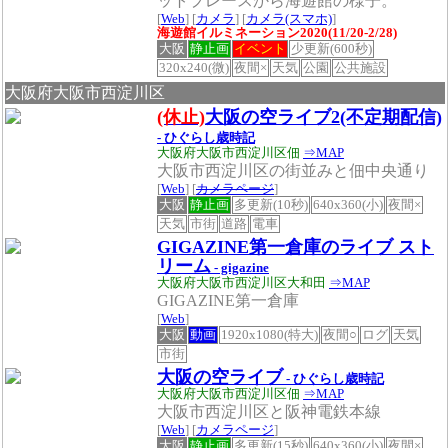
ットプレースから海遊館の様子。
[
Web
] [
カメラ
] [
カメラ(スマホ)
]
海遊館イルミネーション2020(11/20-2/28)
大阪
静止画
イベント
少更新(600秒)
320x240(微)
夜間×
天気
公園
公共施設
大阪府大阪市西淀川区
(休止)
大阪の空ライブ2(不定期配信)
- ひぐらし歳時記
大阪府大阪市西淀川区佃
⇒MAP
大阪市西淀川区の街並みと佃中央通り
[
Web
] [
カメラページ
]
大阪
静止画
多更新(10秒)
640x360(小)
夜間×
天気
市街
道路
電車
GIGAZINE第一倉庫のライブ スト
リーム
- gigazine
大阪府大阪市西淀川区大和田
⇒MAP
GIGAZINE第一倉庫
[
Web
]
大阪
動画
1920x1080(特大)
夜間○
ログ
天気
市街
大阪の空ライブ
- ひぐらし歳時記
大阪府大阪市西淀川区佃
⇒MAP
大阪市西淀川区と阪神電鉄本線
[
Web
] [
カメラページ
]
大阪
静止画
多更新(15秒)
640x360(小)
夜間×