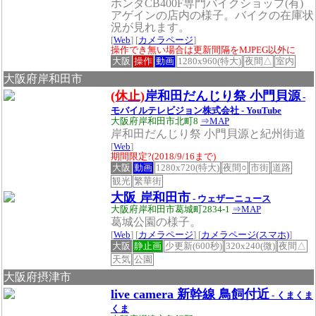
ホンダCB400F専門バイクショップ(有)
アゲインの店内の様子。バイクの在庫状
況が見れます。
[
Web
] [
カメラページ
]
操作でき無い場合は更新間隔をMJPEG以外に
大阪
操作
動画
1280x960(特大)
夜間△
室内
大阪府岸和田市
(休止)
岸和田だんじり祭 小門貝源
-
モバイルテレビジョン株式会社 - YouTube
大阪府岸和田市北町8
⇒MAP
岸和田だんじり祭 小門貝源と紀州街道
[
Web
]
期間限定?(2018/9/16まで)
大阪
動画
1280x720(特大)
夜間○
市街
道路
観光
繁華街
大阪 岸和田市
- ウェザーニュース
大阪府岸和田市葛城町2834-1
⇒MAP
葛城公園の様子。
[
Web
] [
カメラページ
] [
カメラページ(スマホ)
]
大阪
静止画
少更新(600秒)
320x240(微)
夜間△
天気
公園
大阪府摂津市
live camera 新幹線 鳥飼付近
- くまくま
くま