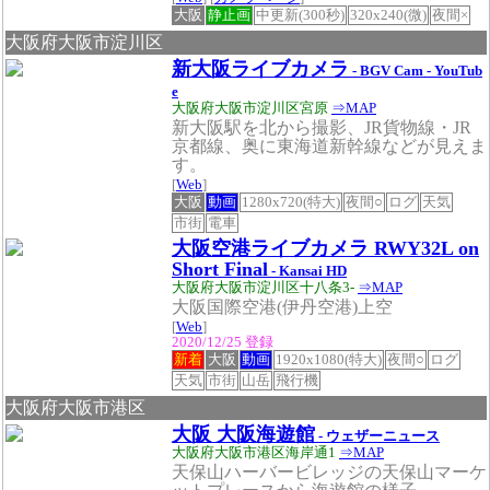
大阪
静止画
中更新(300秒)
320x240(微)
夜間×
大阪府大阪市淀川区
新大阪ライブカメラ
- BGV Cam - YouTub
e
大阪府大阪市淀川区宮原
⇒MAP
新大阪駅を北から撮影、JR貨物線・JR
京都線、奥に東海道新幹線などが見えま
す。
[
Web
]
大阪
動画
1280x720(特大)
夜間○
ログ
天気
市街
電車
大阪空港ライブカメラ RWY32L on
Short Final
- Kansai HD
大阪府大阪市淀川区十八条3-
⇒MAP
大阪国際空港(伊丹空港)上空
[
Web
]
2020/12/25 登録
新着
大阪
動画
1920x1080(特大)
夜間○
ログ
天気
市街
山岳
飛行機
大阪府大阪市港区
大阪 大阪海遊館
- ウェザーニュース
大阪府大阪市港区海岸通1
⇒MAP
天保山ハーバービレッジの天保山マーケ