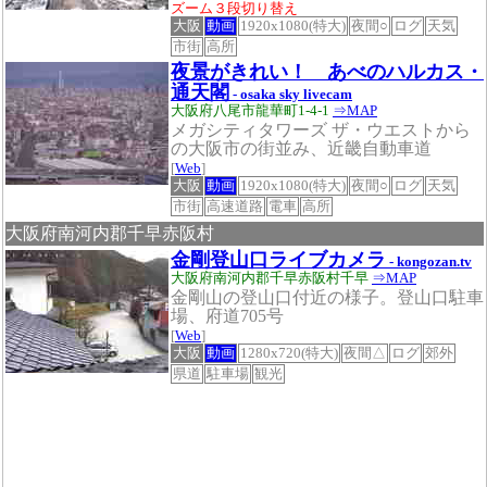
ズーム３段切り替え
大阪
動画
1920x1080(特大)
夜間○
ログ
天気
市街
高所
夜景がきれい！ あべのハルカス・
通天閣
- osaka sky livecam
大阪府八尾市龍華町1-4-1
⇒MAP
メガシティタワーズ ザ・ウエストから
の大阪市の街並み、近畿自動車道
[
Web
]
大阪
動画
1920x1080(特大)
夜間○
ログ
天気
市街
高速道路
電車
高所
大阪府南河内郡千早赤阪村
金剛登山口ライブカメラ
- kongozan.tv
大阪府南河内郡千早赤阪村千早
⇒MAP
金剛山の登山口付近の様子。登山口駐車
場、府道705号
[
Web
]
大阪
動画
1280x720(特大)
夜間△
ログ
郊外
県道
駐車場
観光