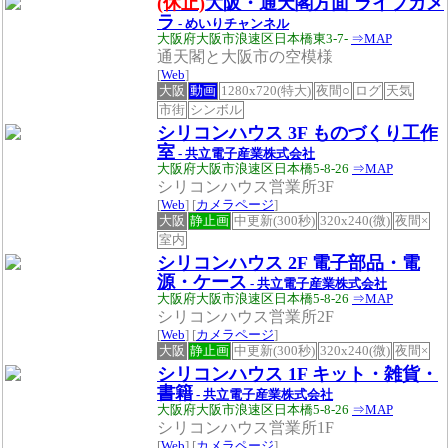
(休止)
大阪・通天閣方面 ライブカメ
ラ
- めいりチャンネル
大阪府大阪市浪速区日本橋東3-7-
⇒MAP
通天閣と大阪市の空模様
[
Web
]
大阪
動画
1280x720(特大)
夜間○
ログ
天気
市街
シンボル
シリコンハウス 3F ものづくり工作
室
- 共立電子産業株式会社
大阪府大阪市浪速区日本橋5-8-26
⇒MAP
シリコンハウス営業所3F
[
Web
] [
カメラページ
]
大阪
静止画
中更新(300秒)
320x240(微)
夜間×
室内
シリコンハウス 2F 電子部品・電
源・ケース
- 共立電子産業株式会社
大阪府大阪市浪速区日本橋5-8-26
⇒MAP
シリコンハウス営業所2F
[
Web
] [
カメラページ
]
大阪
静止画
中更新(300秒)
320x240(微)
夜間×
シリコンハウス 1F キット・雑貨・
書籍
- 共立電子産業株式会社
大阪府大阪市浪速区日本橋5-8-26
⇒MAP
シリコンハウス営業所1F
[
Web
] [
カメラページ
]