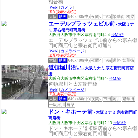
相合橋
[
Web
] [
カメラ
]
IE互換表示設定
大阪
動画
640x480(中)
夜間○
市街
繁華街
橋梁
エーデルプラッツェビル前
- 大阪ミナ
ミ 宗右衛門町商店街
大阪府大阪市中央区宗右衛門町4-4
⇒MAP
エーデルプラッツェビル前からの宗右衛
門町商店街と宗右衛門町通り
[
Web
] [
カメラページ
]
IE互換表示設定
大阪
動画
640x480(中)
夜間○
市街
道路
繁華街
道頓堀川沿い
- 大阪ミナミ 宗右衛門町商店
街
大阪府大阪市中央区宗右衛門町4-
⇒MAP
道頓堀川と太左衛門橋
[
Web
] [
カメラページ
]
IE互換表示設定
大阪
動画
640x480(中)
夜間○
市街
河川
繁華街
一級河川
橋梁
ドン・キホーテ前
- 大阪ミナミ 宗右衛門町
商店街
大阪府大阪市中央区宗右衛門町7-13
⇒MAP
ドン・キホーテ道頓堀店前からの宗右衛
門町商店街と宗右衛門町通り