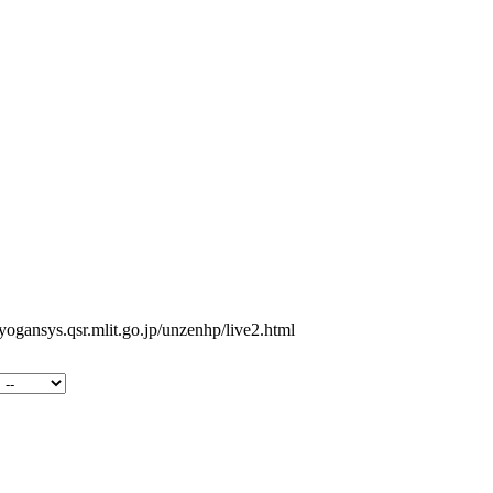
.qsr.mlit.go.jp/unzenhp/live2.html