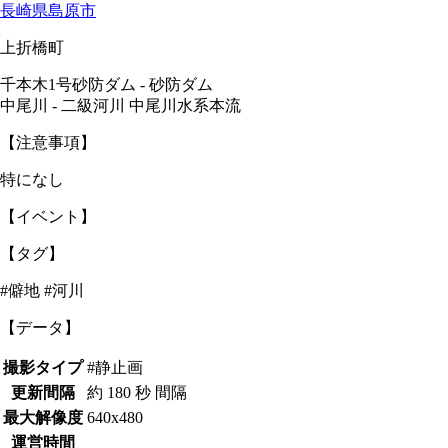
長崎県島原市
上折橋町
千本木1号砂防ダム - 砂防ダム
中尾川 - 二級河川 中尾川水系本流
【注意事項】
特になし
【イベント】
【タグ】
#僻地 #河川
【データ】
撮影タイプ
#静止画
更新間隔
約 180 秒 間隔
最大解像度
640x480
運営時間