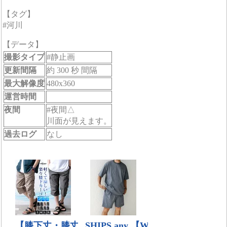
【タグ】
#河川
【データ】
撮影タイプ
#静止画
更新間隔
約 300 秒 間隔
最大解像度
480x360
運営時間
夜間
#夜間△
川面が見えます。
過去ログ
なし