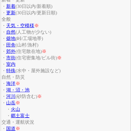
・
新着
(30日以内/新着順)
・
更新
(30日以内/更新日順)
全般
・
天気・空模様
※
・
自然
(人工物が少ない)
・
僻地
(峠/工場地帯)
・
田舎
(山村/漁村)
・
郊外
(住宅散在地)
※
・
市街
(住宅密集地/ビル街)
※
・
室内
・
特殊
(水中・屋外施設など)
自然・防災
・
海洋
※
・
湖・沼・池
・
河川
(砂防含む)
※
・
山岳
※
・
火山
・
郷土富士
交通・運航状況
・
国道
※