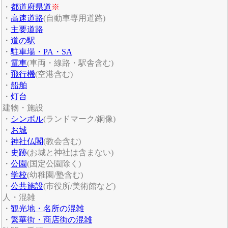
・
都道府県道
※
・
高速道路
(自動車専用道路)
・
主要道路
・
道の駅
・
駐車場・PA・SA
・
電車
(車両・線路・駅舎含む)
・
飛行機
(空港含む)
・
船舶
・
灯台
建物・施設
・
シンボル
(ランドマーク/銅像)
・
お城
・
神社仏閣
(教会含む)
・
史跡
(お城と神社は含まない)
・
公園
(国定公園除く)
・
学校
(幼稚園/塾含む)
・
公共施設
(市役所/美術館など)
人・混雑
・
観光地・名所の混雑
・
繁華街・商店街の混雑