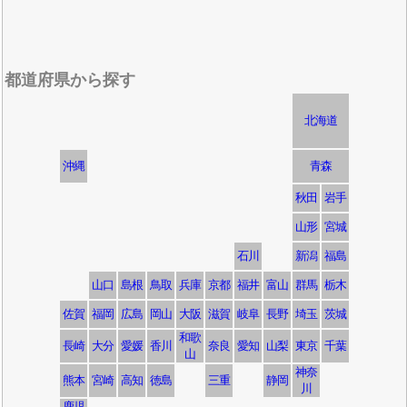
都道府県から探す
北海道
沖縄
青森
秋田
岩手
山形
宮城
石川
新潟
福島
山口
島根
鳥取
兵庫
京都
福井
富山
群馬
栃木
佐賀
福岡
広島
岡山
大阪
滋賀
岐阜
長野
埼玉
茨城
和歌
長崎
大分
愛媛
香川
奈良
愛知
山梨
東京
千葉
山
神奈
熊本
宮崎
高知
徳島
三重
静岡
川
鹿児