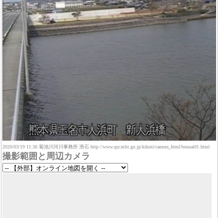
2020/03/19 11:36 菊池川河川事務所 滑石 http://www.qsr.mlit.go.jp/kikuti/camera_html/bousai01.html
撮影範囲と周辺カメラ