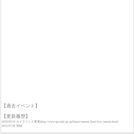
【過去イベント】
【更新履歴】
2020/03/19 カメラリンク変更(http://www.qsr.mlit.go.jp/kikuti/camera_html/live_camera.html)
2015/07/28 登録