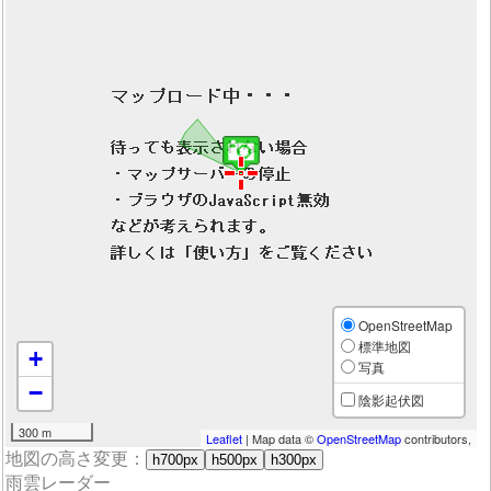
OpenStreetMap
標準地図
+
写真
−
陰影起伏図
300 m
Leaflet
| Map data ©
OpenStreetMap
contributors,
地図の高さ変更：
h700px
h500px
h300px
雨雲レーダー