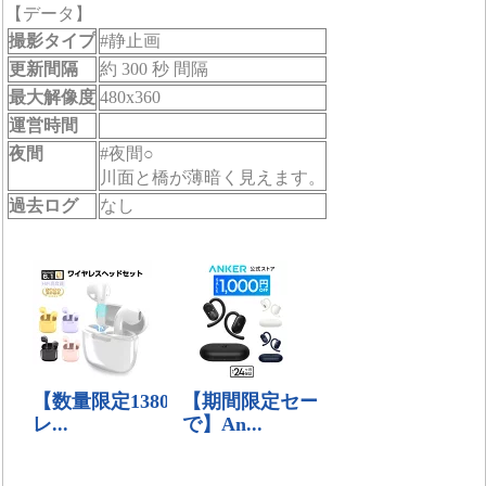
【データ】
撮影タイプ
#静止画
更新間隔
約 300 秒 間隔
最大解像度
480x360
運営時間
夜間
#夜間○
川面と橋が薄暗く見えます。
過去ログ
なし