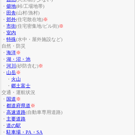
・
僻地
(峠/工場地帯)
・
田舎
(山村/漁村)
・
郊外
(住宅散在地)
※
・
市街
(住宅密集地/ビル街)
※
・
室内
・
特殊
(水中・屋外施設など)
自然・防災
・
海洋
※
・
湖・沼・池
・
河川
(砂防含む)
※
・
山岳
※
・
火山
・
郷土富士
交通・運航状況
・
国道
※
・
都道府県道
※
・
高速道路
(自動車専用道路)
・
主要道路
・
道の駅
・
駐車場・PA・SA