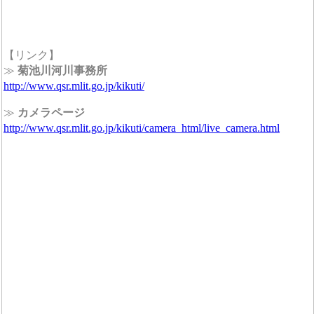
【リンク】
≫
菊池川河川事務所
http://www.qsr.mlit.go.jp/kikuti/
≫
カメラページ
http://www.qsr.mlit.go.jp/kikuti/camera_html/live_camera.html