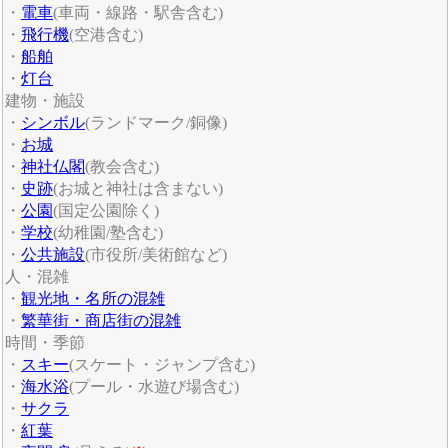
・
電車
(車両・線路・駅舎含む)
・
飛行機
(空港含む)
・
船舶
・
灯台
建物・施設
・
シンボル
(ランドマーク/銅像)
・
お城
・
神社仏閣
(教会含む)
・
史跡
(お城と神社は含まない)
・
公園
(国定公園除く)
・
学校
(幼稚園/塾含む)
・
公共施設
(市役所/美術館など)
人・混雑
・
観光地・名所の混雑
・
繁華街・商店街の混雑
時間・季節
・
スキー
(スケート・ジャンプ含む)
・
海水浴
(プール・水遊び場含む)
・
サクラ
・
紅葉