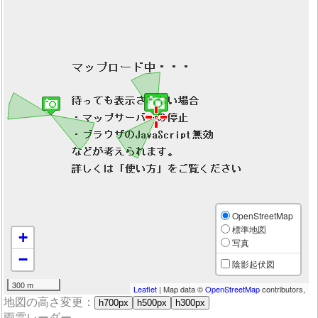
OpenStreetMap
標準地図
+
写真
−
陰影起伏図
300 m
Leaflet
| Map data ©
OpenStreetMap
contributors,
地図の高さ変更：
h700px
h500px
h300px
雨雲レーダー