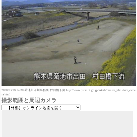
2020/03/18 14:30 菊池川河川事務所 村田橋下流 http://www.qsr.mlit.go.jp/kikuti/camera_html/live_came
ra.html
撮影範囲と周辺カメラ