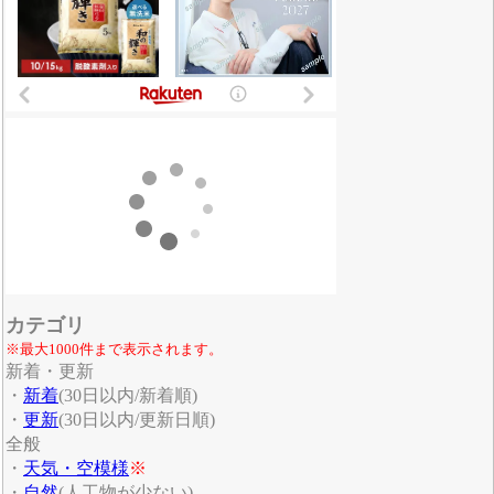
カテゴリ
※最大1000件まで表示されます。
新着・更新
・
新着
(30日以内/新着順)
・
更新
(30日以内/更新日順)
全般
・
天気・空模様
※
・
自然
(人工物が少ない)