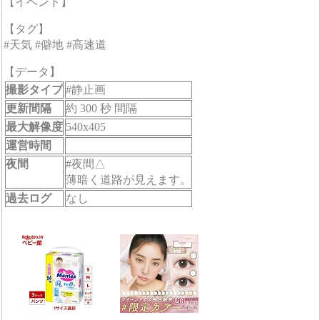
【イベント】
【タグ】
#天気 #僻地 #高速道
【データ】
撮影タイプ
#静止画
更新間隔
約 300 秒 間隔
最大解像度
540x405
運営時間
夜間
#夜間△
薄暗く道路が見えます。
過去ログ
なし