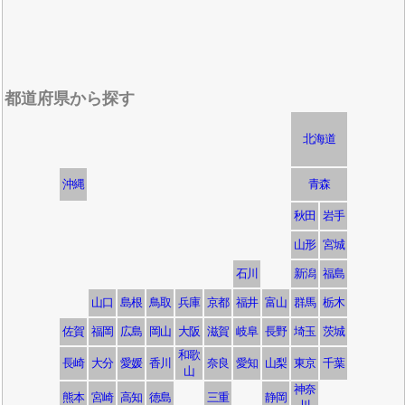
都道府県から探す
北海道
沖縄
青森
秋田
岩手
山形
宮城
石川
新潟
福島
山口
島根
鳥取
兵庫
京都
福井
富山
群馬
栃木
佐賀
福岡
広島
岡山
大阪
滋賀
岐阜
長野
埼玉
茨城
和歌
長崎
大分
愛媛
香川
奈良
愛知
山梨
東京
千葉
山
神奈
熊本
宮崎
高知
徳島
三重
静岡