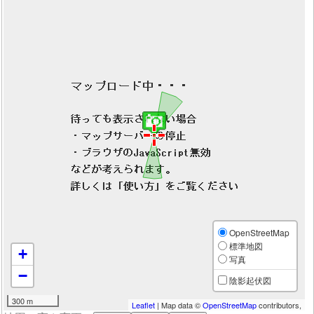
OpenStreetMap
標準地図
+
写真
−
陰影起伏図
300 m
Leaflet
| Map data ©
OpenStreetMap
contributors,