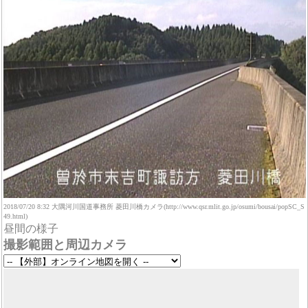
2018/07/20 8:32 大隅河川国道事務所 菱田川橋カメラ(http://www.qsr.mlit.go.jp/osumi/bousai/popSC_S
49.html)
昼間の様子
撮影範囲と周辺カメラ