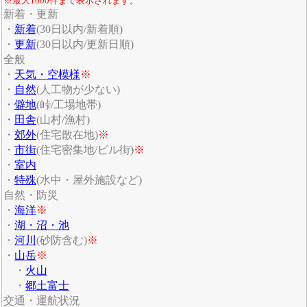
※最大1000件まで表示されます。
新着・更新
・
新着
(30日以内/新着順)
・
更新
(30日以内/更新日順)
全般
・
天気・空模様
※
・
自然
(人工物が少ない)
・
僻地
(峠/工場地帯)
・
田舎
(山村/漁村)
・
郊外
(住宅散在地)
※
・
市街
(住宅密集地/ビル街)
※
・
室内
・
特殊
(水中・屋外施設など)
自然・防災
・
海洋
※
・
湖・沼・池
・
河川
(砂防含む)
※
・
山岳
※
・
火山
・
郷土富士
交通・運航状況