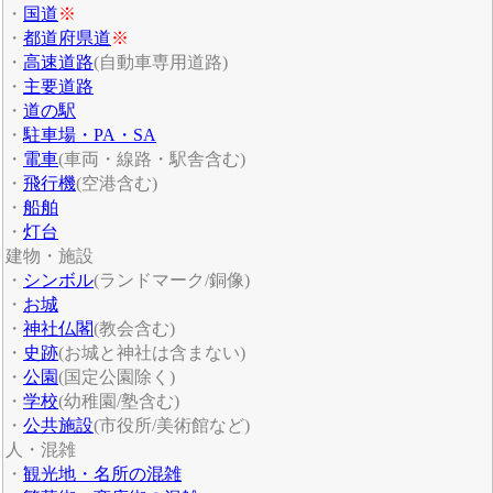
・
国道
※
・
都道府県道
※
・
高速道路
(自動車専用道路)
・
主要道路
・
道の駅
・
駐車場・PA・SA
・
電車
(車両・線路・駅舎含む)
・
飛行機
(空港含む)
・
船舶
・
灯台
建物・施設
・
シンボル
(ランドマーク/銅像)
・
お城
・
神社仏閣
(教会含む)
・
史跡
(お城と神社は含まない)
・
公園
(国定公園除く)
・
学校
(幼稚園/塾含む)
・
公共施設
(市役所/美術館など)
人・混雑
・
観光地・名所の混雑