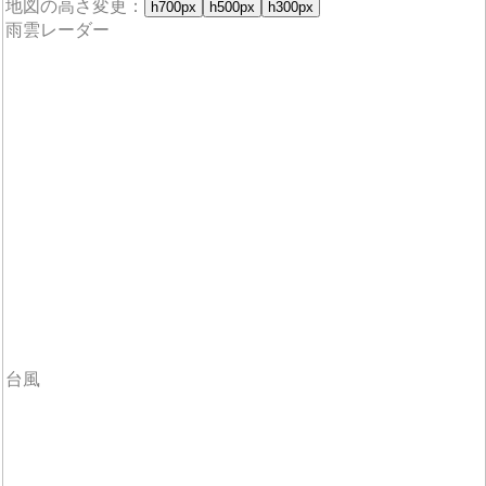
地図の高さ変更：
h700px
h500px
h300px
雨雲レーダー
台風