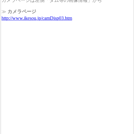
カメラページは左側「ダム等の画像情報」から
≫
カメラページ
http://www.ikesou.jp/camDisp03.htm