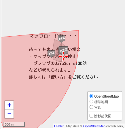
OpenStreetMap
標準地図
+
写真
−
陰影起伏図
300 m
Leaflet
| Map data ©
OpenStreetMap
contributors,