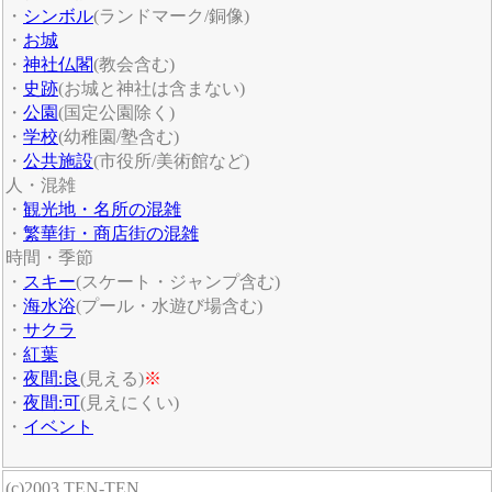
・
シンボル
(ランドマーク/銅像)
・
お城
・
神社仏閣
(教会含む)
・
史跡
(お城と神社は含まない)
・
公園
(国定公園除く)
・
学校
(幼稚園/塾含む)
・
公共施設
(市役所/美術館など)
人・混雑
・
観光地・名所の混雑
・
繁華街・商店街の混雑
時間・季節
・
スキー
(スケート・ジャンプ含む)
・
海水浴
(プール・水遊び場含む)
・
サクラ
・
紅葉
・
夜間:良
(見える)
※
・
夜間:可
(見えにくい)
・
イベント
(c)2003 TEN-TEN