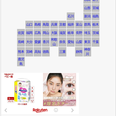
山形
宮城
石川
新潟
福島
山口
島根
鳥取
兵庫
京都
福井
富山
群馬
栃木
佐賀
福岡
広島
岡山
大阪
滋賀
岐阜
長野
埼玉
茨城
和歌
長崎
大分
愛媛
香川
奈良
愛知
山梨
東京
千葉
山
神奈
熊本
宮崎
高知
徳島
三重
静岡
川
鹿児
島