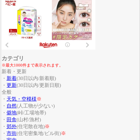
カテゴリ
※最大1000件まで表示されます。
新着・更新
・
新着
(30日以内/新着順)
・
更新
(30日以内/更新日順)
全般
・
天気・空模様
※
・
自然
(人工物が少ない)
・
僻地
(峠/工場地帯)
・
田舎
(山村/漁村)
・
郊外
(住宅散在地)
※
・
市街
(住宅密集地/ビル街)
※