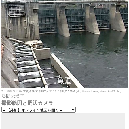
2018/08/09 13:02 水資源機構池田総合管理所 池田ダム魚道(http://www.ikesou.jp/camDisp03.htm)
昼間の様子
撮影範囲と周辺カメラ