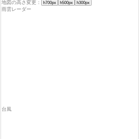
地図の高さ変更：
h700px
h500px
h300px
雨雲レーダー
台風