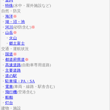
・
室内
・
特殊
(水中・屋外施設など)
自然・防災
・
海洋
※
・
湖・沼・池
・
河川
(砂防含む)
※
・
山岳
※
・
火山
・
郷土富士
交通・運航状況
・
国道
※
・
都道府県道
※
・
高速道路
(自動車専用道路)
・
主要道路
・
道の駅
・
駐車場・PA・SA
・
電車
(車両・線路・駅舎含む)
・
飛行機
(空港含む)
・
船舶
・
灯台
建物・施設