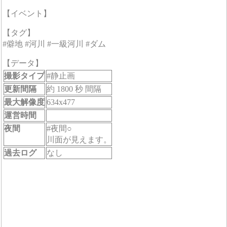
【イベント】
【タグ】
#僻地 #河川 #一級河川 #ダム
【データ】
撮影タイプ
#静止画
更新間隔
約 1800 秒 間隔
最大解像度
634x477
運営時間
夜間
#夜間○
川面が見えます。
過去ログ
なし