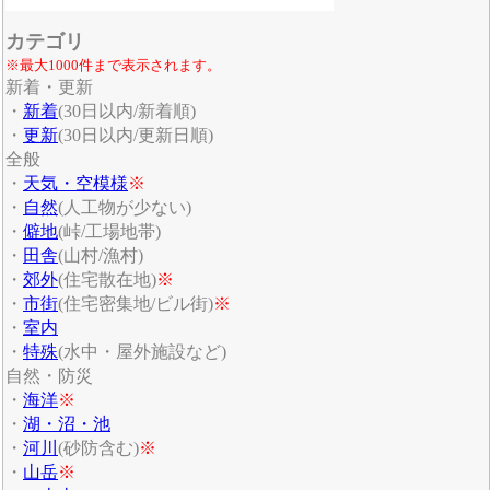
カテゴリ
※最大1000件まで表示されます。
新着・更新
・
新着
(30日以内/新着順)
・
更新
(30日以内/更新日順)
全般
・
天気・空模様
※
・
自然
(人工物が少ない)
・
僻地
(峠/工場地帯)
・
田舎
(山村/漁村)
・
郊外
(住宅散在地)
※
・
市街
(住宅密集地/ビル街)
※
・
室内
・
特殊
(水中・屋外施設など)
自然・防災
・
海洋
※
・
湖・沼・池
・
河川
(砂防含む)
※
・
山岳
※