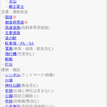
・
火山
・
郷土富士
交通・運航状況
・
国道
※
・
都道府県道
※
・
高速道路
(自動車専用道路)
・
主要道路
・
道の駅
・
駐車場・PA・SA
・
電車
(車両・線路・駅舎含む)
・
飛行機
(空港含む)
・
船舶
・
灯台
建物・施設
・
シンボル
(ランドマーク/銅像)
・
お城
・
神社仏閣
(教会含む)
・
史跡
(お城と神社は含まない)
・
公園
(国定公園除く)
・
学校
(幼稚園/塾含む)
・
公共施設
(市役所/美術館など)