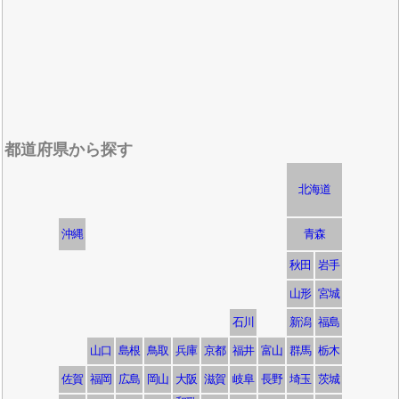
都道府県から探す
北海道
沖縄
青森
秋田
岩手
山形
宮城
石川
新潟
福島
山口
島根
鳥取
兵庫
京都
福井
富山
群馬
栃木
佐賀
福岡
広島
岡山
大阪
滋賀
岐阜
長野
埼玉
茨城