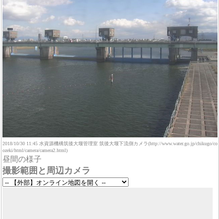
2018/10/30 11:45 水資源機構筑後大堰管理室 筑後大堰下流側カメラ(http://www.water.go.jp/chikugo/co
ozeki/html/camera/camera2.html)
昼間の様子
撮影範囲と周辺カメラ