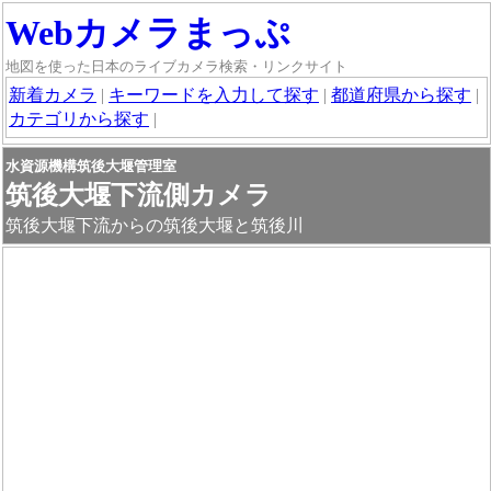
Webカメラまっぷ
地図を使った日本のライブカメラ検索・リンクサイト
新着カメラ
|
キーワードを入力して探す
|
都道府県から探す
|
カテゴリから探す
|
水資源機構筑後大堰管理室
筑後大堰下流側カメラ
筑後大堰下流からの筑後大堰と筑後川