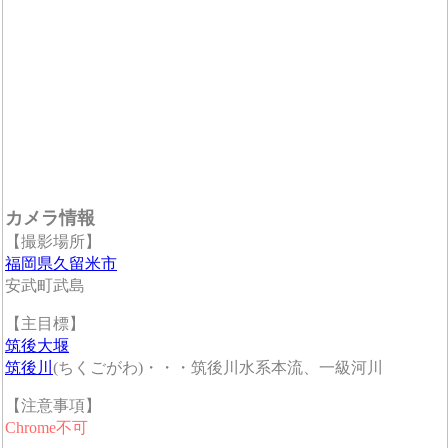
カメラ情報
【撮影場所】
福岡県久留米市
安武町武島
【主目標】
筑後大堰
筑後川
(ちくごがわ)・・・筑後川水系本流、一級河川
【注意事項】
Chrome不可