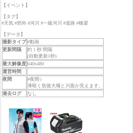
【イベント】
【タグ】
#天気 #郊外 #河川 #一級河川 #道路 #橋梁
【データ】
撮影タイプ
#動画
更新間隔
約 1 秒 間隔
(自動更新1秒)
最大解像度
640x480
運営時間
夜間
#夜間○
薄暗く筑後大堰と川面が見えます。
過去ログ
なし