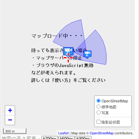
OpenStreetMap
標準地図
+
写真
−
陰影起伏図
300 m
Leaflet
| Map data ©
OpenStreetMap
contributors,
地図の高さ変更：
h700px
h500px
h300px