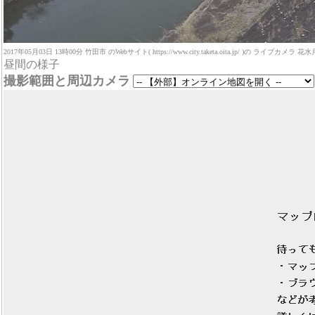
2017年05月03日 13時00分 竹田市 のWebサイト( https://www.city.taketa.oita.jp/ )の ライブカメラ 花水月カメラ ( 
昼間の様子
撮影範囲と周辺カメラ