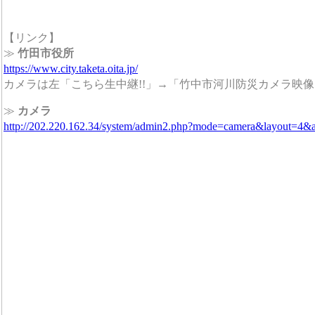
【リンク】
≫
竹田市役所
https://www.city.taketa.oita.jp/
カメラは左「こちら生中継!!」→「竹中市河川防災カメラ映
≫
カメラ
http://202.220.162.34/system/admin2.php?mode=camera&layout=4&