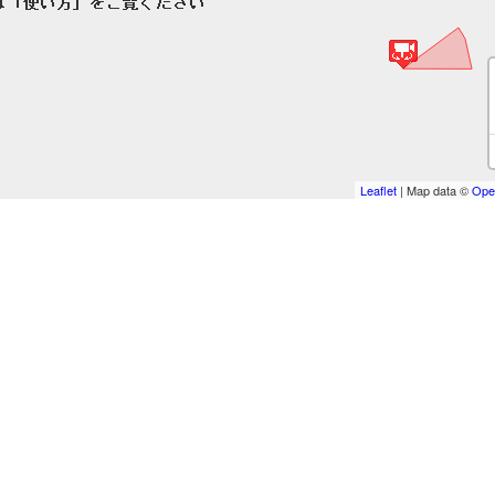
Leaflet
| Map data ©
Ope