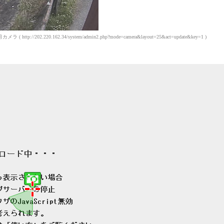
http://202.220.162.34/system/admin2.php?mode=camera&layout=25&act=update&key=1 )