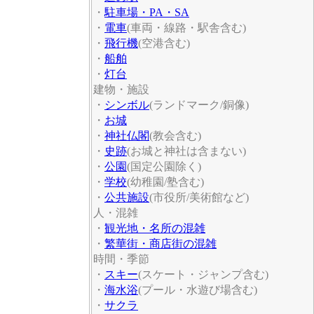
・
駐車場・PA・SA
・
電車
(車両・線路・駅舎含む)
・
飛行機
(空港含む)
・
船舶
・
灯台
建物・施設
・
シンボル
(ランドマーク/銅像)
・
お城
・
神社仏閣
(教会含む)
・
史跡
(お城と神社は含まない)
・
公園
(国定公園除く)
・
学校
(幼稚園/塾含む)
・
公共施設
(市役所/美術館など)
人・混雑
・
観光地・名所の混雑
・
繁華街・商店街の混雑
時間・季節
・
スキー
(スケート・ジャンプ含む)
・
海水浴
(プール・水遊び場含む)
・
サクラ