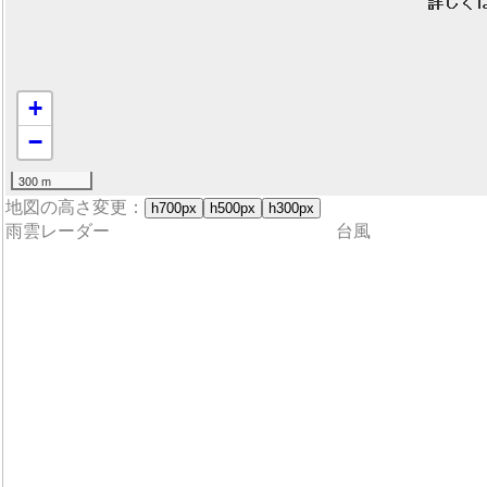
+
−
300 m
地図の高さ変更：
h700px
h500px
h300px
雨雲レーダー
台風