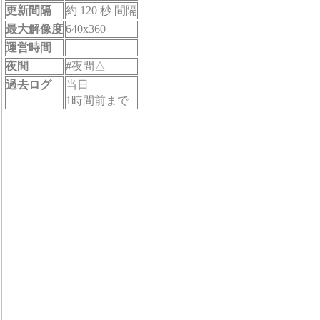
更新間隔
約 120 秒 間隔
最大解像度
640x360
運営時間
夜間
#夜間△
過去ログ
当日
1時間前まで