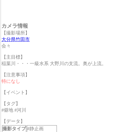
カメラ情報
【撮影場所】
大分県竹田市
会々
【主目標】
稲葉川・・・一級水系 大野川の支流。奥が上流。
【注意事項】
特になし
【イベント】
【タグ】
#僻地 #河川
【データ】
撮影タイプ
#静止画