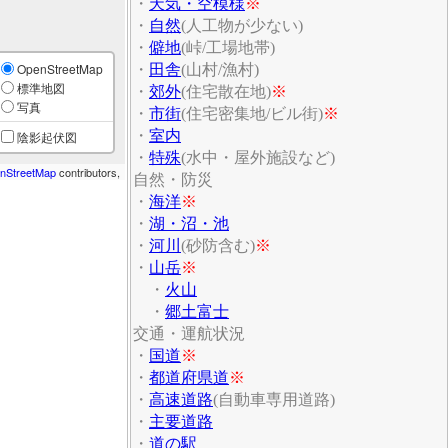
・
天気・空模様
※
・
自然
(人工物が少ない)
・
僻地
(峠/工場地帯)
OpenStreetMap
・
田舎
(山村/漁村)
標準地図
・
郊外
(住宅散在地)
※
写真
・
市街
(住宅密集地/ビル街)
※
・
室内
陰影起伏図
・
特殊
(水中・屋外施設など)
nStreetMap
contributors,
自然・防災
・
海洋
※
・
湖・沼・池
・
河川
(砂防含む)
※
・
山岳
※
・
火山
・
郷土富士
交通・運航状況
・
国道
※
・
都道府県道
※
・
高速道路
(自動車専用道路)
・
主要道路
・
道の駅