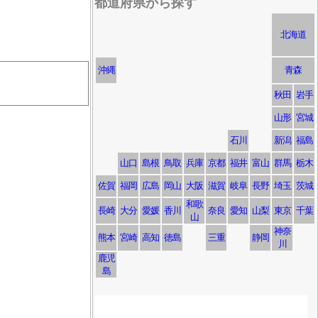
都道府県から探す
北海道
沖縄
青森
秋田
岩手
山形
宮城
石川
新潟
福島
山口
島根
鳥取
兵庫
京都
福井
富山
群馬
栃木
佐賀
福岡
広島
岡山
大阪
滋賀
岐阜
長野
埼玉
茨城
和歌
長崎
大分
愛媛
香川
奈良
愛知
山梨
東京
千葉
山
神奈
熊本
宮崎
高知
徳島
三重
静岡
川
鹿児
島