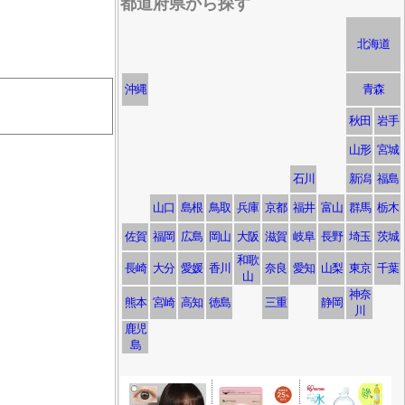
都道府県から探す
北海道
沖縄
青森
秋田
岩手
山形
宮城
石川
新潟
福島
山口
島根
鳥取
兵庫
京都
福井
富山
群馬
栃木
佐賀
福岡
広島
岡山
大阪
滋賀
岐阜
長野
埼玉
茨城
和歌
長崎
大分
愛媛
香川
奈良
愛知
山梨
東京
千葉
山
神奈
熊本
宮崎
高知
徳島
三重
静岡
川
鹿児
島