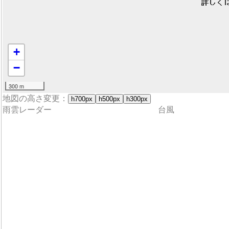
+
−
300 m
地図の高さ変更：
h700px
h500px
h300px
雨雲レーダー
台風