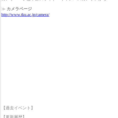
≫
カメラページ
http://www.tku.ac.jp/camera/
【過去イベント】
【更新履歴】