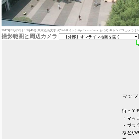
2017年05月30日 10時40分 東京経済大学 のWebサイト( http://www.tku.ac.jp/ )の キャンパスカメラ ( http://ww
撮影範囲と周辺カメラ