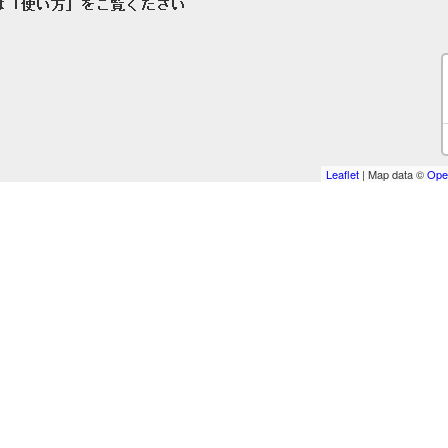
Leaflet
| Map data ©
Ope