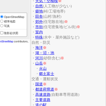
・
天気・空模様
※
・
自然
(人工物が少ない)
・
僻地
(峠/工場地帯)
・
田舎
(山村/漁村)
OpenStreetMap
標準地図
・
郊外
(住宅散在地)
※
写真
・
市街
(住宅密集地/ビル街)
※
・
室内
陰影起伏図
・
特殊
(水中・屋外施設など)
nStreetMap
contributors,
自然・防災
・
海洋
※
・
湖・沼・池
・
河川
(砂防含む)
※
・
山岳
※
・
火山
・
郷土富士
交通・運航状況
・
国道
※
・
都道府県道
※
・
高速道路
(自動車専用道路)
・
主要道路
・
道の駅