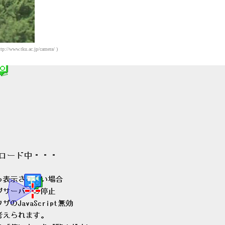
w.tku.ac.jp/camera/ )