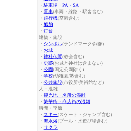
・
駐車場・PA・SA
・
電車
(車両・線路・駅舎含む)
・
飛行機
(空港含む)
・
船舶
・
灯台
建物・施設
・
シンボル
(ランドマーク/銅像)
・
お城
・
神社仏閣
(教会含む)
・
史跡
(お城と神社は含まない)
・
公園
(国定公園除く)
・
学校
(幼稚園/塾含む)
・
公共施設
(市役所/美術館など)
人・混雑
・
観光地・名所の混雑
・
繁華街・商店街の混雑
時間・季節
・
スキー
(スケート・ジャンプ含む)
・
海水浴
(プール・水遊び場含む)
・
サクラ