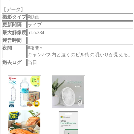
【データ】
撮影タイプ
#動画
更新間隔
ライブ
最大解像度
512x384
運営時間
夜間
#夜間○
キャンパス内と遠くのビル街の明かりが見える。
過去ログ
当日