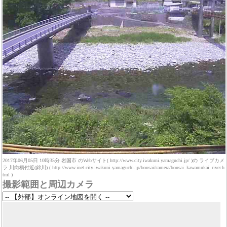
2017年06月05日 10時35分 岩国市 のWebサイト( http://www.city.iwakuni.yamaguchi.jp/ )の ライブカメ
ラ 川向橋付近(錦川) ( http://www.inet.city.iwakuni.yamaguchi.jp/bousai/camera/bousai_kawamukai_river.h
tml )
撮影範囲と周辺カメラ