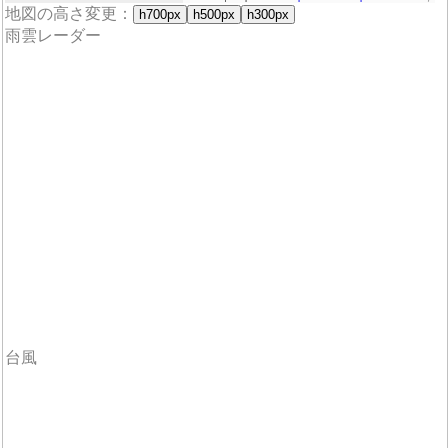
地図の高さ変更：
h700px
h500px
h300px
雨雲レーダー
台風