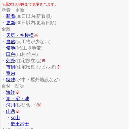
※最大1000件まで表示されます。
新着・更新
・
新着
(30日以内/新着順)
・
更新
(30日以内/更新日順)
全般
・
天気・空模様
※
・
自然
(人工物が少ない)
・
僻地
(峠/工場地帯)
・
田舎
(山村/漁村)
・
郊外
(住宅散在地)
※
・
市街
(住宅密集地/ビル街)
※
・
室内
・
特殊
(水中・屋外施設など)
自然・防災
・
海洋
※
・
湖・沼・池
・
河川
(砂防含む)
※
・
山岳
※
・
火山
・
郷土富士