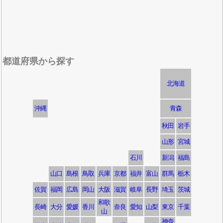
都道府県から探す
北海道
沖縄
青森
秋田
岩手
山形
宮城
石川
新潟
福島
山口
島根
鳥取
兵庫
京都
福井
富山
群馬
栃木
佐賀
福岡
広島
岡山
大阪
滋賀
岐阜
長野
埼玉
茨城
和歌
長崎
大分
愛媛
香川
奈良
愛知
山梨
東京
千葉
山
神奈