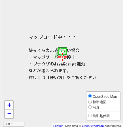
OpenStreetMap
標準地図
+
写真
−
陰影起伏図
300 m
Leaflet
| Map data ©
OpenStreetMap
contributors,