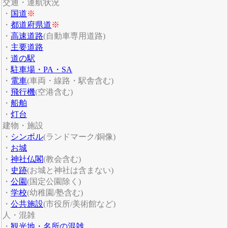
交通・運航状況
・
国道
※
・
都道府県道
※
・
高速道路
(自動車専用道路)
・
主要道路
・
道の駅
・
駐車場・PA・SA
・
電車
(車両・線路・駅舎含む)
・
飛行機
(空港含む)
・
船舶
・
灯台
建物・施設
・
シンボル
(ランドマーク/銅像)
・
お城
・
神社仏閣
(教会含む)
・
史跡
(お城と神社は含まない)
・
公園
(国定公園除く)
・
学校
(幼稚園/塾含む)
・
公共施設
(市役所/美術館など)
人・混雑
・
観光地・名所の混雑