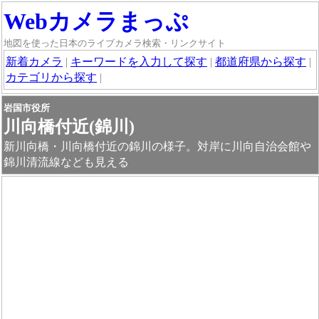
Webカメラまっぷ
地図を使った日本のライブカメラ検索・リンクサイト
新着カメラ
|
キーワードを入力して探す
|
都道府県から探す
|
カテゴリから探す
|
岩国市役所
川向橋付近(錦川)
新川向橋・川向橋付近の錦川の様子。対岸に川向自治会館や
錦川清流線なども見える