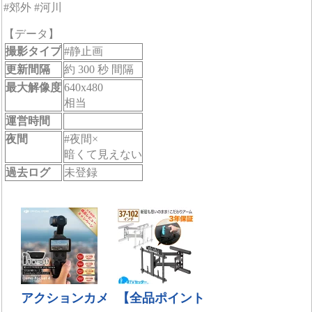
#郊外 #河川
【データ】
撮影タイプ
#静止画
更新間隔
約 300 秒 間隔
最大解像度
640x480
相当
運営時間
夜間
#夜間×
暗くて見えない
過去ログ
未登録