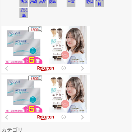
熊本
宮崎
高知
徳島
三重
静岡
川
鹿児
島
カテゴリ