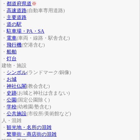
・
都道府県道
※
・
高速道路
(自動車専用道路)
・
主要道路
・
道の駅
・
駐車場・PA・SA
・
電車
(車両・線路・駅舎含む)
・
飛行機
(空港含む)
・
船舶
・
灯台
建物・施設
・
シンボル
(ランドマーク/銅像)
・
お城
・
神社仏閣
(教会含む)
・
史跡
(お城と神社は含まない)
・
公園
(国定公園除く)
・
学校
(幼稚園/塾含む)
・
公共施設
(市役所/美術館など)
人・混雑
・
観光地・名所の混雑
・
繁華街・商店街の混雑