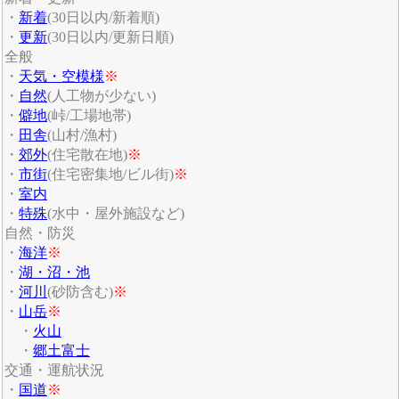
・
新着
(30日以内/新着順)
・
更新
(30日以内/更新日順)
全般
・
天気・空模様
※
・
自然
(人工物が少ない)
・
僻地
(峠/工場地帯)
・
田舎
(山村/漁村)
・
郊外
(住宅散在地)
※
・
市街
(住宅密集地/ビル街)
※
・
室内
・
特殊
(水中・屋外施設など)
自然・防災
・
海洋
※
・
湖・沼・池
・
河川
(砂防含む)
※
・
山岳
※
・
火山
・
郷土富士
交通・運航状況
・
国道
※