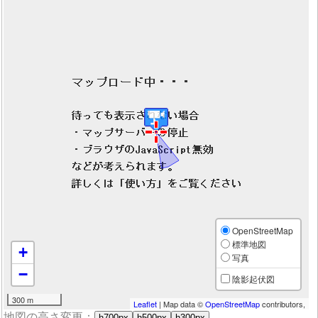
OpenStreetMap
標準地図
+
写真
−
陰影起伏図
300 m
Leaflet
| Map data ©
OpenStreetMap
contributors,
地図の高さ変更：
h700px
h500px
h300px