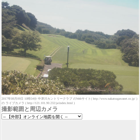
2017年08月09日 10時54分 中津川カントリークラブ のWebサイト( http://www.nakatsugawanet.co.jp/ )
の ライブカメラ ( http://121.101.90.232/ja/index.html )
撮影範囲と周辺カメラ