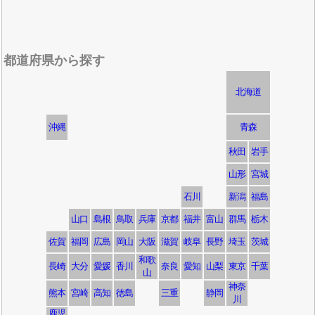
都道府県から探す
北海道
沖縄
青森
秋田
岩手
山形
宮城
石川
新潟
福島
山口
島根
鳥取
兵庫
京都
福井
富山
群馬
栃木
佐賀
福岡
広島
岡山
大阪
滋賀
岐阜
長野
埼玉
茨城
和歌
長崎
大分
愛媛
香川
奈良
愛知
山梨
東京
千葉
山
神奈
熊本
宮崎
高知
徳島
三重
静岡
川
鹿児