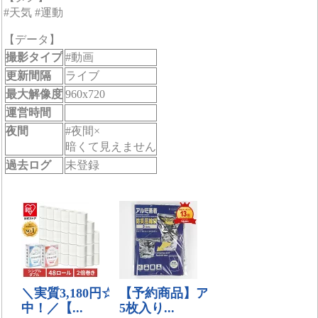
#天気 #運動
【データ】
撮影タイプ
#動画
更新間隔
ライブ
最大解像度
960x720
運営時間
夜間
#夜間×
暗くて見えません
過去ログ
未登録