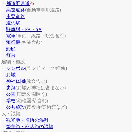
・
都道府県道
※
・
高速道路
(自動車専用道路)
・
主要道路
・
道の駅
・
駐車場・PA・SA
・
電車
(車両・線路・駅舎含む)
・
飛行機
(空港含む)
・
船舶
・
灯台
建物・施設
・
シンボル
(ランドマーク/銅像)
・
お城
・
神社仏閣
(教会含む)
・
史跡
(お城と神社は含まない)
・
公園
(国定公園除く)
・
学校
(幼稚園/塾含む)
・
公共施設
(市役所/美術館など)
人・混雑
・
観光地・名所の混雑
・
繁華街・商店街の混雑