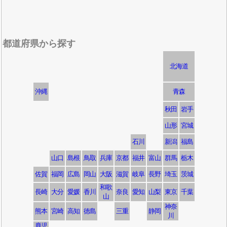
都道府県から探す
北海道
沖縄
青森
秋田
岩手
山形
宮城
石川
新潟
福島
山口
島根
鳥取
兵庫
京都
福井
富山
群馬
栃木
佐賀
福岡
広島
岡山
大阪
滋賀
岐阜
長野
埼玉
茨城
和歌
長崎
大分
愛媛
香川
奈良
愛知
山梨
東京
千葉
山
神奈
熊本
宮崎
高知
徳島
三重
静岡
川
鹿児