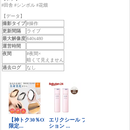
#田舎 #シンボル #花畑
【データ】
撮影タイプ
#操作
更新間隔
ライブ
最大解像度
640x480
運営時間
夜間
#夜間×
暗くて見えません
過去ログ
なし