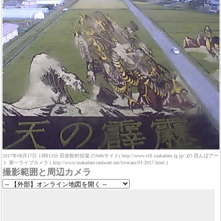
2017年08月17日 13時12分 田舎館村役場 のWebサイト( http://www.vill.inakadate.lg.jp/ )の 田んぼアー
ト 第一ライブカメラ ( http://www.inakadate-tanboart.net/livecam/01-2017.html )
撮影範囲と周辺カメラ