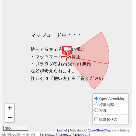
OpenStreetMap
標準地図
+
写真
−
陰影起伏図
300 m
Leaflet
| Map data ©
OpenStreetMap
contributors,
地図の高さ変更：
h700px
h500px
h300px