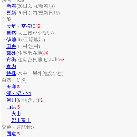
・
新着
(30日以内/新着順)
・
更新
(30日以内/更新日順)
全般
・
天気・空模様
※
・
自然
(人工物が少ない)
・
僻地
(峠/工場地帯)
・
田舎
(山村/漁村)
・
郊外
(住宅散在地)
※
・
市街
(住宅密集地/ビル街)
※
・
室内
・
特殊
(水中・屋外施設など)
自然・防災
・
海洋
※
・
湖・沼・池
・
河川
(砂防含む)
※
・
山岳
※
・
火山
・
郷土富士
交通・運航状況
・
国道
※