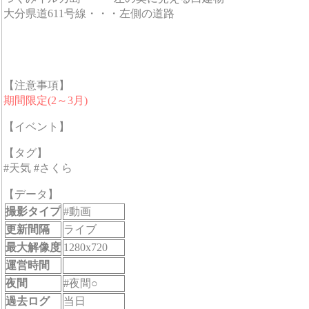
大分県道611号線・・・左側の道路
【注意事項】
期間限定(2～3月)
【イベント】
【タグ】
#天気 #さくら
【データ】
撮影タイプ
#動画
更新間隔
ライブ
最大解像度
1280x720
運営時間
夜間
#夜間○
過去ログ
当日