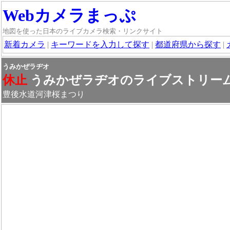
Webカメラまっぷ
地図を使った日本のライブカメラ検索・リンクサイト
新着カメラ
|
キーワードを入力して探す
|
都道府県から探す
|
うみかぜラヂオ
休止
うみかぜラヂオのライブストリー
豊後水道河津桜まつり