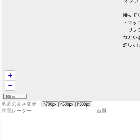
+
−
300 m
地図の高さ変更：
h700px
h500px
h300px
雨雲レーダー
台風