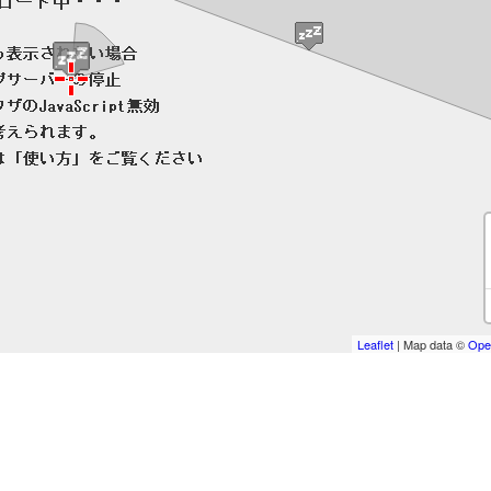
Leaflet
| Map data ©
Ope