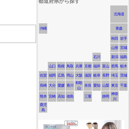
都道府県から探す
北海道
沖縄
青森
秋田
岩手
山形
宮城
石川
新潟
福島
山口
島根
鳥取
兵庫
京都
福井
富山
群馬
栃木
佐賀
福岡
広島
岡山
大阪
滋賀
岐阜
長野
埼玉
茨城
和歌
長崎
大分
愛媛
香川
奈良
愛知
山梨
東京
千葉
山
神奈
熊本
宮崎
高知
徳島
三重
静岡
川
鹿児
島