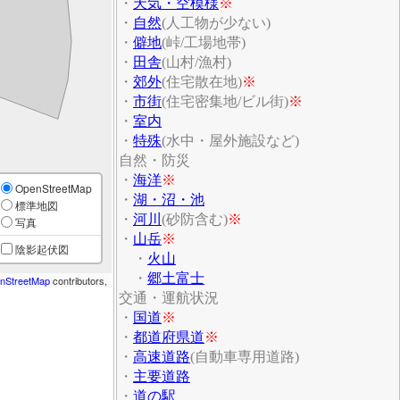
・
天気・空模様
※
・
自然
(人工物が少ない)
・
僻地
(峠/工場地帯)
・
田舎
(山村/漁村)
・
郊外
(住宅散在地)
※
・
市街
(住宅密集地/ビル街)
※
・
室内
・
特殊
(水中・屋外施設など)
自然・防災
・
海洋
※
OpenStreetMap
・
湖・沼・池
標準地図
・
河川
(砂防含む)
※
写真
・
山岳
※
陰影起伏図
・
火山
・
郷土富士
nStreetMap
contributors,
交通・運航状況
・
国道
※
・
都道府県道
※
・
高速道路
(自動車専用道路)
・
主要道路
・
道の駅