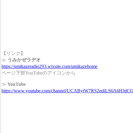
【リンク】
≫
うみかぜラヂオ
https://umikazeradio293.wixsite.com/umikazehome
ページ下部YouTubeのアイコンから
≫
YouTube
https://www.youtube.com/channel/UCABytW7RS2udiLS6A6HJdC