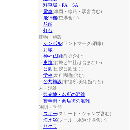
・
駐車場・PA・SA
・
電車
(車両・線路・駅舎含む)
・
飛行機
(空港含む)
・
船舶
・
灯台
建物・施設
・
シンボル
(ランドマーク/銅像)
・
お城
・
神社仏閣
(教会含む)
・
史跡
(お城と神社は含まない)
・
公園
(国定公園除く)
・
学校
(幼稚園/塾含む)
・
公共施設
(市役所/美術館など)
人・混雑
・
観光地・名所の混雑
・
繁華街・商店街の混雑
時間・季節
・
スキー
(スケート・ジャンプ含む)
・
海水浴
(プール・水遊び場含む)
・
サクラ