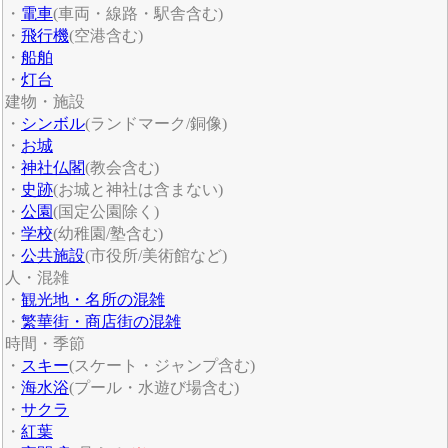
・
電車
(車両・線路・駅舎含む)
・
飛行機
(空港含む)
・
船舶
・
灯台
建物・施設
・
シンボル
(ランドマーク/銅像)
・
お城
・
神社仏閣
(教会含む)
・
史跡
(お城と神社は含まない)
・
公園
(国定公園除く)
・
学校
(幼稚園/塾含む)
・
公共施設
(市役所/美術館など)
人・混雑
・
観光地・名所の混雑
・
繁華街・商店街の混雑
時間・季節
・
スキー
(スケート・ジャンプ含む)
・
海水浴
(プール・水遊び場含む)
・
サクラ
・
紅葉