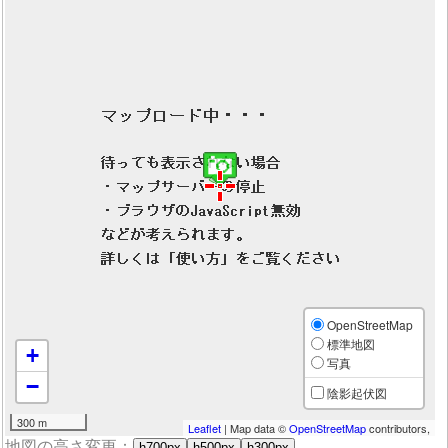
OpenStreetMap
標準地図
+
写真
−
陰影起伏図
300 m
Leaflet
| Map data ©
OpenStreetMap
contributors,
地図の高さ変更：
h700px
h500px
h300px