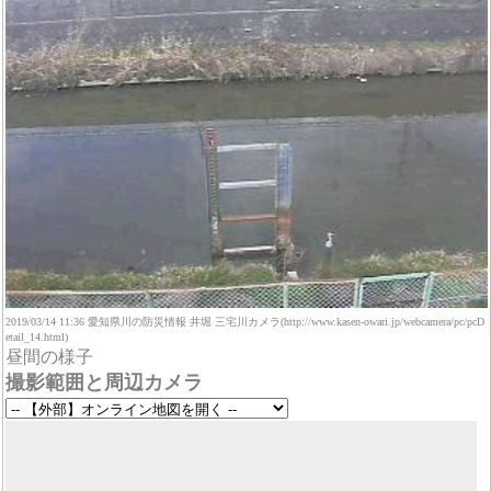
2019/03/14 11:36 愛知県川の防災情報 井堀 三宅川カメラ(http://www.kasen-owari.jp/webcamera/pc/pcD
etail_14.html)
昼間の様子
撮影範囲と周辺カメラ