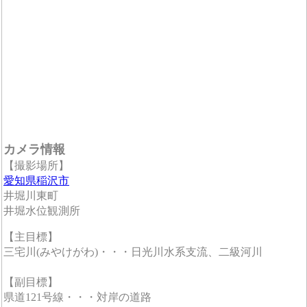
カメラ情報
【撮影場所】
愛知県稲沢市
井堀川東町
井堀水位観測所
【主目標】
三宅川(みやけがわ)・・・日光川水系支流、二級河川
【副目標】
県道121号線・・・対岸の道路