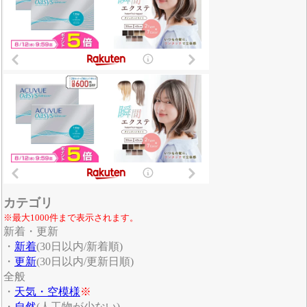
カテゴリ
※最大1000件まで表示されます。
新着・更新
・
新着
(30日以内/新着順)
・
更新
(30日以内/更新日順)
全般
・
天気・空模様
※
・
自然
(人工物が少ない)