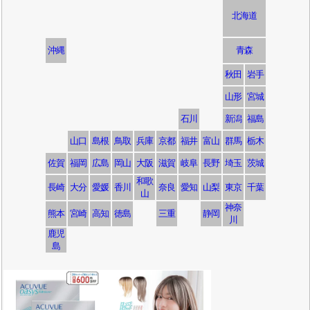
北海道
沖縄
青森
秋田
岩手
山形
宮城
石川
新潟
福島
山口
島根
鳥取
兵庫
京都
福井
富山
群馬
栃木
佐賀
福岡
広島
岡山
大阪
滋賀
岐阜
長野
埼玉
茨城
和歌
長崎
大分
愛媛
香川
奈良
愛知
山梨
東京
千葉
山
神奈
熊本
宮崎
高知
徳島
三重
静岡
川
鹿児
島