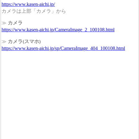
https://www.kasen-aichi.jp/
カメラは上部「カメラ」から
≫
カメラ
https://www.kasen-aichi.jp/CameraImage_2_100108.html
≫
カメラ(スマホ)
https://www.kasen-aichi.jp/sp/CameraImage_404_100108.html