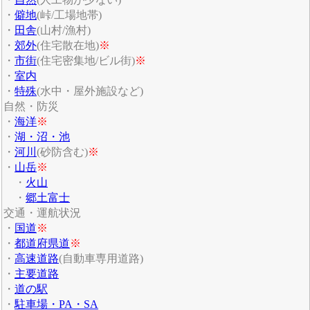
・
僻地
(峠/工場地帯)
・
田舎
(山村/漁村)
・
郊外
(住宅散在地)
※
・
市街
(住宅密集地/ビル街)
※
・
室内
・
特殊
(水中・屋外施設など)
自然・防災
・
海洋
※
・
湖・沼・池
・
河川
(砂防含む)
※
・
山岳
※
・
火山
・
郷土富士
交通・運航状況
・
国道
※
・
都道府県道
※
・
高速道路
(自動車専用道路)
・
主要道路
・
道の駅
・
駐車場・PA・SA