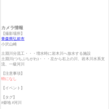
カメラ情報
【撮影場所】
青森県弘前市
小沢山崎
土淵川分流工・・・増水時に岩木川へ放水する施設
土淵川(つちぶちがわ)・・・左から右上の川、岩木川水系支
流、一級河川
【注意事項】
特になし
【イベント】
【タグ】
#僻地 #河川