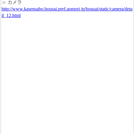
≫
カメラ
http://www.kasensabo.bousai.pref.aomori.jp/bousai/static/camera/deta
il_12.html