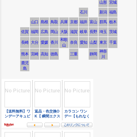
山形
宮城
石川
新潟
福島
山口
島根
鳥取
兵庫
京都
福井
富山
群馬
栃木
佐賀
福岡
広島
岡山
大阪
滋賀
岐阜
長野
埼玉
茨城
和歌
長崎
大分
愛媛
香川
奈良
愛知
山梨
東京
千葉
山
神奈
熊本
宮崎
高知
徳島
三重
静岡
川
鹿児
島