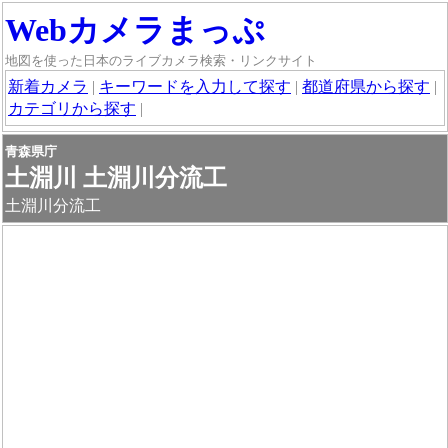
Webカメラまっぷ
地図を使った日本のライブカメラ検索・リンクサイト
新着カメラ
|
キーワードを入力して探す
|
都道府県から探す
|
カテゴリから探す
|
青森県庁
土淵川 土淵川分流工
土淵川分流工