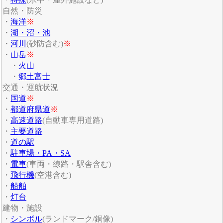
自然・防災
・
海洋
※
・
湖・沼・池
・
河川
(砂防含む)
※
・
山岳
※
・
火山
・
郷土富士
交通・運航状況
・
国道
※
・
都道府県道
※
・
高速道路
(自動車専用道路)
・
主要道路
・
道の駅
・
駐車場・PA・SA
・
電車
(車両・線路・駅舎含む)
・
飛行機
(空港含む)
・
船舶
・
灯台
建物・施設
・
シンボル
(ランドマーク/銅像)