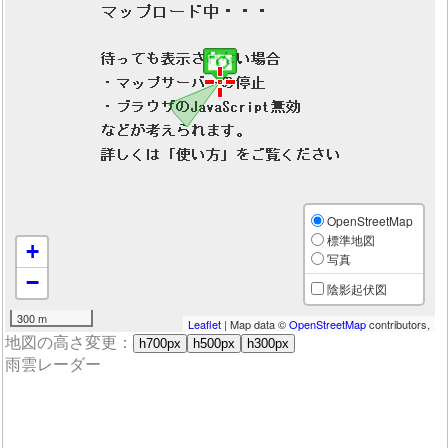
OpenStreetMap
標準地図
+
写真
−
陰影起伏図
300 m
Leaflet
| Map data ©
OpenStreetMap
contributors,
地図の高さ変更：
h700px
h500px
h300px
雨雲レーダー