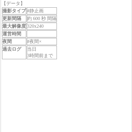
【データ】
撮影タイプ
#静止画
更新間隔
約 600 秒 間隔
最大解像度
320x240
運営時間
夜間
#夜間×
過去ログ
当日
3時間前まで