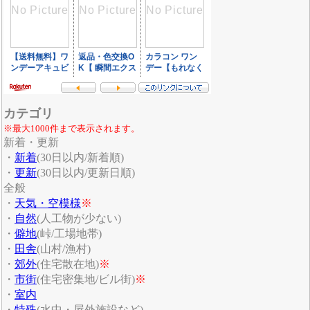
カテゴリ
※最大1000件まで表示されます。
新着・更新
・
新着
(30日以内/新着順)
・
更新
(30日以内/更新日順)
全般
・
天気・空模様
※
・
自然
(人工物が少ない)
・
僻地
(峠/工場地帯)
・
田舎
(山村/漁村)
・
郊外
(住宅散在地)
※
・
市街
(住宅密集地/ビル街)
※
・
室内
・
特殊
(水中・屋外施設など)