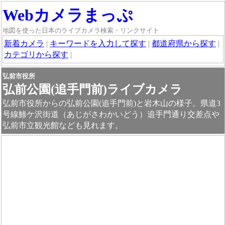
Webカメラまっぷ
地図を使った日本のライブカメラ検索・リンクサイト
新着カメラ
|
キーワードを入力して探す
|
都道府県から探す
|
カテゴリから探す
|
弘前市役所
弘前公園(追手門前)ライブカメラ
弘前市役所からの弘前公園(追手門前)と岩木山の様子。県道3
号線鯵ケ沢街道（あじがさわかいどう）追手門通り交差点や
弘前市立観光館なども見れます。