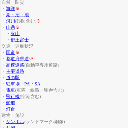
自然・防災
・
海洋
※
・
湖・沼・池
・
河川
(砂防含む)
※
・
山岳
※
・
火山
・
郷土富士
交通・運航状況
・
国道
※
・
都道府県道
※
・
高速道路
(自動車専用道路)
・
主要道路
・
道の駅
・
駐車場・PA・SA
・
電車
(車両・線路・駅舎含む)
・
飛行機
(空港含む)
・
船舶
・
灯台
建物・施設
・
シンボル
(ランドマーク/銅像)
・
お城