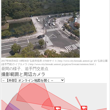
2017年08月06日 10時36分 弘前市役所 のWebサイト( http://www.city.hirosaki.aomori.jp/ )の 弘前公園
(追手門前)ライブカメラ ( http://www.city.hirosaki.aomori.jp/gaiyou/livecam/outemon.html )
昼間の様子、追手門交差点
撮影範囲と周辺カメラ