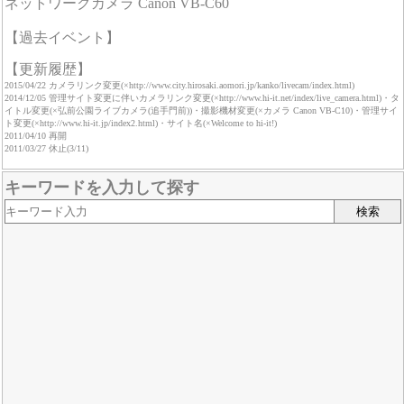
ネットワークカメラ Canon VB-C60
【過去イベント】
【更新履歴】
2015/04/22 カメラリンク変更(×http://www.city.hirosaki.aomori.jp/kanko/livecam/index.html)
2014/12/05 管理サイト変更に伴いカメラリンク変更(×http://www.hi-it.net/index/live_camera.html)・タ
イトル変更(×弘前公園ライブカメラ(追手門前))・撮影機材変更(×カメラ Canon VB-C10)・管理サイ
ト変更(×http://www.hi-it.jp/index2.html)・サイト名(×Welcome to hi-it!)
2011/04/10 再開
2011/03/27 休止(3/11)
キーワードを入力して探す