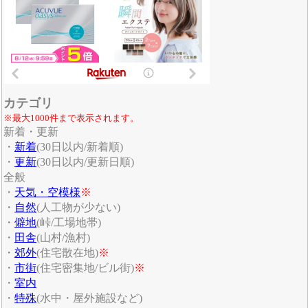
カテゴリ
※最大1000件まで表示されます。
新着・更新
・
新着
(30日以内/新着順)
・
更新
(30日以内/更新日順)
全般
・
天気・空模様
※
・
自然
(人工物が少ない)
・
僻地
(峠/工場地帯)
・
田舎
(山村/漁村)
・
郊外
(住宅散在地)
※
・
市街
(住宅密集地/ビル街)
※
・
室内
・
特殊
(水中・屋外施設など)