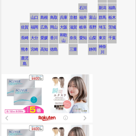
石川
新潟
福島
山口
島根
鳥取
兵庫
京都
福井
富山
群馬
栃木
佐賀
福岡
広島
岡山
大阪
滋賀
岐阜
長野
埼玉
茨城
和歌
長崎
大分
愛媛
香川
奈良
愛知
山梨
東京
千葉
山
神奈
熊本
宮崎
高知
徳島
三重
静岡
川
鹿児
島