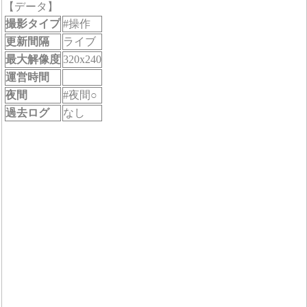
【データ】
撮影タイプ
#操作
更新間隔
ライブ
最大解像度
320x240
運営時間
夜間
#夜間○
過去ログ
なし