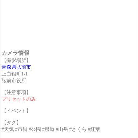
カメラ情報
【撮影場所】
青森県弘前市
上白銀町1-1
弘前市役所
【注意事項】
プリセットのみ
【イベント】
【タグ】
#天気 #市街 #公園 #県道 #山岳 #さくら #紅葉