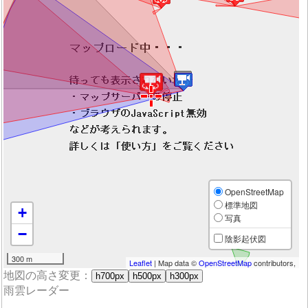
OpenStreetMap
標準地図
+
写真
−
陰影起伏図
300 m
Leaflet
| Map data ©
OpenStreetMap
contributors,
地図の高さ変更：
h700px
h500px
h300px
雨雲レーダー