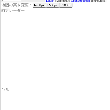
Leaflet
| Map data ©
OpenStreetMap
contributors,
地図の高さ変更：
h700px
h500px
h300px
雨雲レーダー
台風