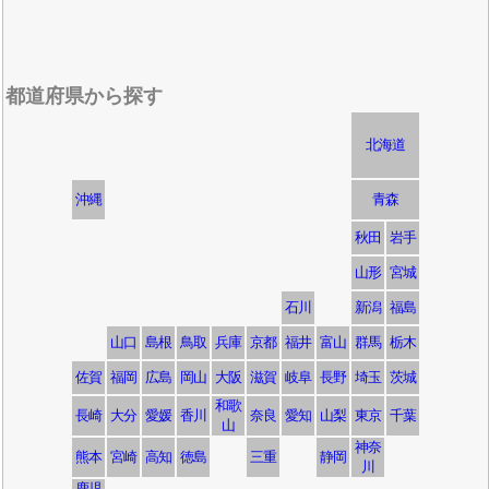
都道府県から探す
北海道
沖縄
青森
秋田
岩手
山形
宮城
石川
新潟
福島
山口
島根
鳥取
兵庫
京都
福井
富山
群馬
栃木
佐賀
福岡
広島
岡山
大阪
滋賀
岐阜
長野
埼玉
茨城
和歌
長崎
大分
愛媛
香川
奈良
愛知
山梨
東京
千葉
山
神奈
熊本
宮崎
高知
徳島
三重
静岡
川
鹿児