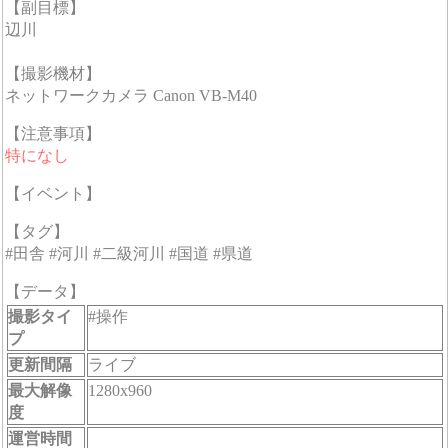
【副目標】
辺川
【撮影機材】
ネットワークカメラ Canon VB-M40
【注意事項】
特になし
【イベント】
【タグ】
#田舎 #河川 #二級河川 #国道 #県道
【データ】
撮影タイ
#操作
プ
更新間隔
ライブ
最大解像
1280x960
度
運営時間