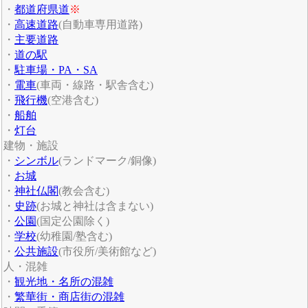
・
都道府県道
※
・
高速道路
(自動車専用道路)
・
主要道路
・
道の駅
・
駐車場・PA・SA
・
電車
(車両・線路・駅舎含む)
・
飛行機
(空港含む)
・
船舶
・
灯台
建物・施設
・
シンボル
(ランドマーク/銅像)
・
お城
・
神社仏閣
(教会含む)
・
史跡
(お城と神社は含まない)
・
公園
(国定公園除く)
・
学校
(幼稚園/塾含む)
・
公共施設
(市役所/美術館など)
人・混雑
・
観光地・名所の混雑
・
繁華街・商店街の混雑