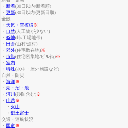
・
新着
(30日以内/新着順)
・
更新
(30日以内/更新日順)
全般
・
天気・空模様
※
・
自然
(人工物が少ない)
・
僻地
(峠/工場地帯)
・
田舎
(山村/漁村)
・
郊外
(住宅散在地)
※
・
市街
(住宅密集地/ビル街)
※
・
室内
・
特殊
(水中・屋外施設など)
自然・防災
・
海洋
※
・
湖・沼・池
・
河川
(砂防含む)
※
・
山岳
※
・
火山
・
郷土富士
交通・運航状況
・
国道
※