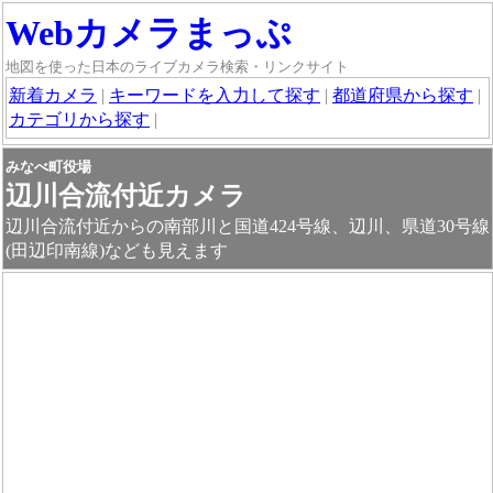
Webカメラまっぷ
地図を使った日本のライブカメラ検索・リンクサイト
新着カメラ
|
キーワードを入力して探す
|
都道府県から探す
|
カテゴリから探す
|
みなべ町役場
辺川合流付近カメラ
辺川合流付近からの南部川と国道424号線、辺川、県道30号線
(田辺印南線)なども見えます