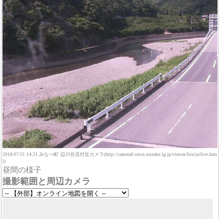
2018/07/21 14:21 みなべ町 辺川合流付近カメラ(http://camera9.town.minabe.lg.jp/viewer/live/ja/live.htm
l)
昼間の様子
撮影範囲と周辺カメラ