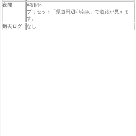
夜間
#夜間○
プリセット「県道田辺印南線」で道路が見えま
す。
過去ログ
なし