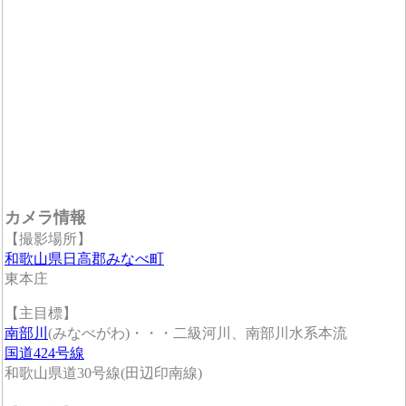
カメラ情報
【撮影場所】
和歌山県日高郡みなべ町
東本庄
【主目標】
南部川
(みなべがわ)・・・二級河川、南部川水系本流
国道424号線
和歌山県道30号線(田辺印南線)