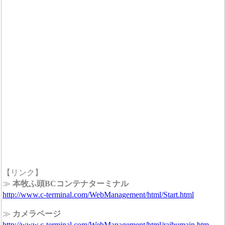
【リンク】
≫
本牧ふ頭BCコンテナターミナル
http://www.c-terminal.com/WebManagement/html/Start.html
≫
カメラページ
http://www.c-terminal.com/WebManagement/html/raibumain.htm