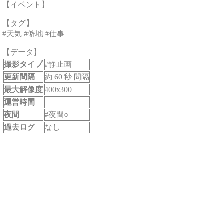
【イベント】
【タグ】
#天気 #僻地 #仕事
【データ】
撮影タイプ
#静止画
更新間隔
約 60 秒 間隔
最大解像度
400x300
運営時間
夜間
#夜間○
過去ログ
なし