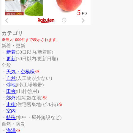
カテゴリ
※最大1000件まで表示されます。
新着・更新
・
新着
(30日以内/新着順)
・
更新
(30日以内/更新日順)
全般
・
天気・空模様
※
・
自然
(人工物が少ない)
・
僻地
(峠/工場地帯)
・
田舎
(山村/漁村)
・
郊外
(住宅散在地)
※
・
市街
(住宅密集地/ビル街)
※
・
室内
・
特殊
(水中・屋外施設など)
自然・防災
・
海洋
※