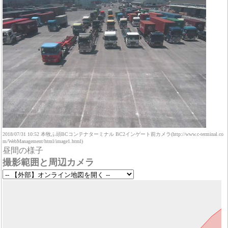
2018/07/31 10:52 本牧ふ頭BCコンテナターミナル BC2インゲート前カメラ(http://www.c-terminal.co
m/WebManagement/html/image1.html)
昼間の様子
撮影範囲と周辺カメラ