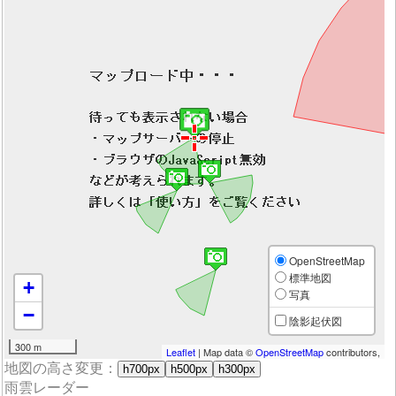
OpenStreetMap
標準地図
+
写真
−
陰影起伏図
300 m
Leaflet
| Map data ©
OpenStreetMap
contributors,
地図の高さ変更：
h700px
h500px
h300px
雨雲レーダー