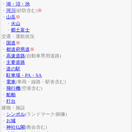
・
湖・沼・池
・
河川
(砂防含む)
※
・
山岳
※
・
火山
・
郷土富士
交通・運航状況
・
国道
※
・
都道府県道
※
・
高速道路
(自動車専用道路)
・
主要道路
・
道の駅
・
駐車場・PA・SA
・
電車
(車両・線路・駅舎含む)
・
飛行機
(空港含む)
・
船舶
・
灯台
建物・施設
・
シンボル
(ランドマーク/銅像)
・
お城
・
神社仏閣
(教会含む)