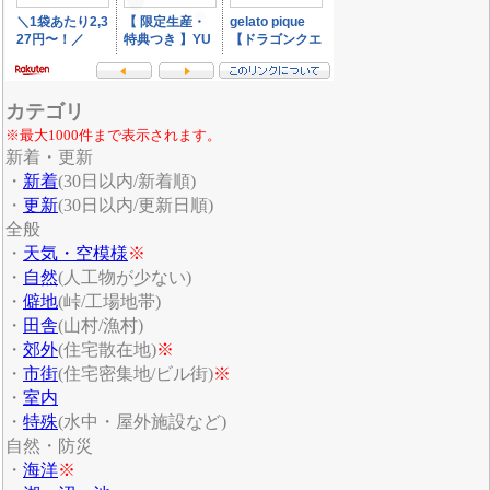
カテゴリ
※最大1000件まで表示されます。
新着・更新
・
新着
(30日以内/新着順)
・
更新
(30日以内/更新日順)
全般
・
天気・空模様
※
・
自然
(人工物が少ない)
・
僻地
(峠/工場地帯)
・
田舎
(山村/漁村)
・
郊外
(住宅散在地)
※
・
市街
(住宅密集地/ビル街)
※
・
室内
・
特殊
(水中・屋外施設など)
自然・防災
・
海洋
※