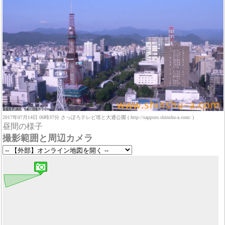
2017年07月14日 06時37分 さっぽろテレビ塔と大通公園 ( http://sapporo.shinshu-a.com/ )
昼間の様子
撮影範囲と周辺カメラ