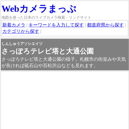
Webカメラまっぷ
地図を使った日本のライブカメラ検索・リンクサイト
新着カメラ
|
キーワードを入力して探す
|
都道府県から探す
|
カテゴリから探す
|
しんしゅうアソシエイツ
さっぽろテレビ塔と大通公園
さっぽろテレビ塔と大通公園の様子。札幌市の街並みや天気
が良ければ砥石山や百松沢山なども見れます。