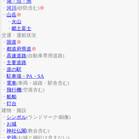
・
湖・沼・池
・
河川
(砂防含む)
※
・
山岳
※
・
火山
・
郷土富士
交通・運航状況
・
国道
※
・
都道府県道
※
・
高速道路
(自動車専用道路)
・
主要道路
・
道の駅
・
駐車場・PA・SA
・
電車
(車両・線路・駅舎含む)
・
飛行機
(空港含む)
・
船舶
・
灯台
建物・施設
・
シンボル
(ランドマーク/銅像)
・
お城
・
神社仏閣
(教会含む)
・
史跡
(お城と神社は含まない)