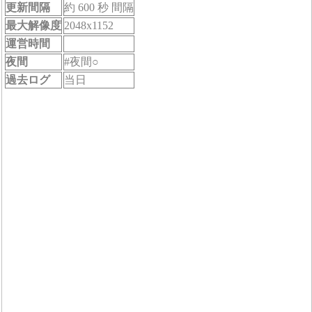
更新間隔
約 600 秒 間隔
最大解像度
2048x1152
運営時間
夜間
#夜間○
過去ログ
当日