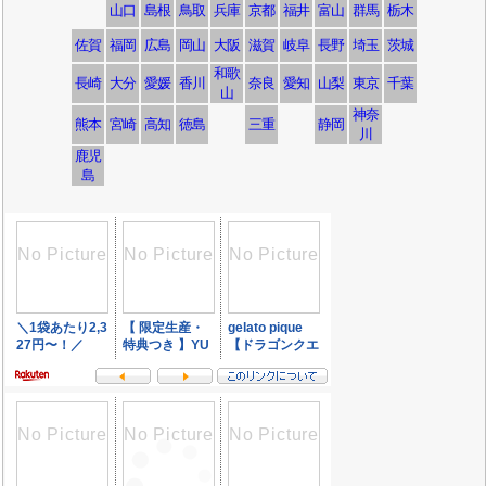
山口
島根
鳥取
兵庫
京都
福井
富山
群馬
栃木
佐賀
福岡
広島
岡山
大阪
滋賀
岐阜
長野
埼玉
茨城
和歌
長崎
大分
愛媛
香川
奈良
愛知
山梨
東京
千葉
山
神奈
熊本
宮崎
高知
徳島
三重
静岡
川
鹿児
島