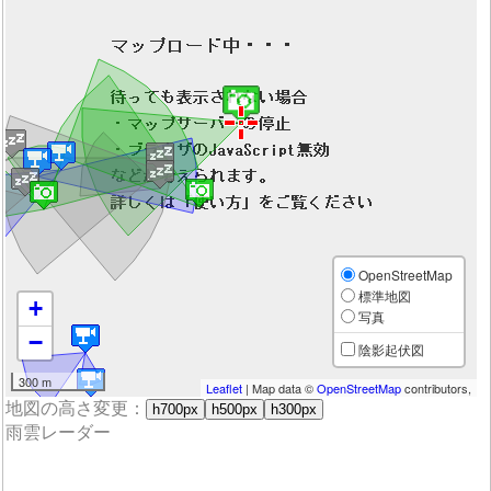
OpenStreetMap
標準地図
+
写真
−
陰影起伏図
300 m
Leaflet
| Map data ©
OpenStreetMap
contributors,
地図の高さ変更：
h700px
h500px
h300px
雨雲レーダー