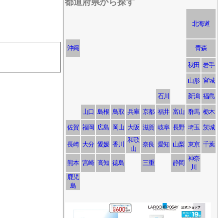
都道府県から探す
北海道
沖縄
青森
秋田
岩手
山形
宮城
石川
新潟
福島
山口
島根
鳥取
兵庫
京都
福井
富山
群馬
栃木
佐賀
福岡
広島
岡山
大阪
滋賀
岐阜
長野
埼玉
茨城
和歌
長崎
大分
愛媛
香川
奈良
愛知
山梨
東京
千葉
山
神奈
熊本
宮崎
高知
徳島
三重
静岡
川
鹿児
島