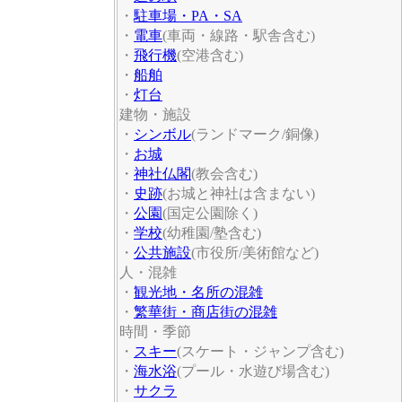
・
駐車場・PA・SA
・
電車
(車両・線路・駅舎含む)
・
飛行機
(空港含む)
・
船舶
・
灯台
建物・施設
・
シンボル
(ランドマーク/銅像)
・
お城
・
神社仏閣
(教会含む)
・
史跡
(お城と神社は含まない)
・
公園
(国定公園除く)
・
学校
(幼稚園/塾含む)
・
公共施設
(市役所/美術館など)
人・混雑
・
観光地・名所の混雑
・
繁華街・商店街の混雑
時間・季節
・
スキー
(スケート・ジャンプ含む)
・
海水浴
(プール・水遊び場含む)
・
サクラ