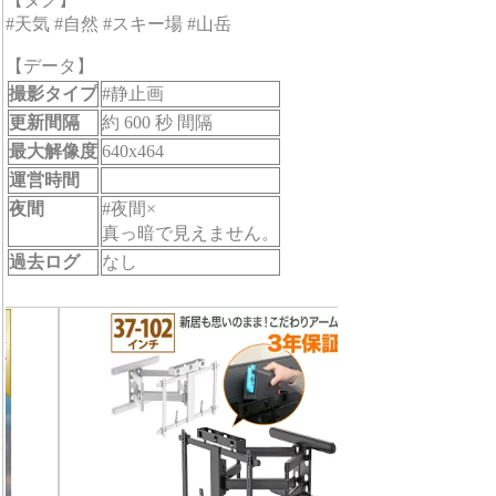
#天気 #自然 #スキー場 #山岳
【データ】
撮影タイプ
#静止画
更新間隔
約 600 秒 間隔
最大解像度
640x464
運営時間
夜間
#夜間×
真っ暗で見えません。
過去ログ
なし