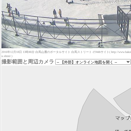
2016年12月18日 13時46分 白馬山麓のポータルサイト 白馬ストリート のWebサイト( http://www.hakuba-stree
u.shtml )
撮影範囲と周辺カメラ