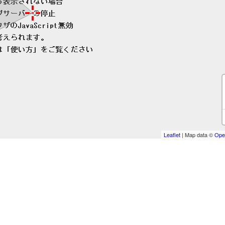
Leaflet
| Map data ©
Ope