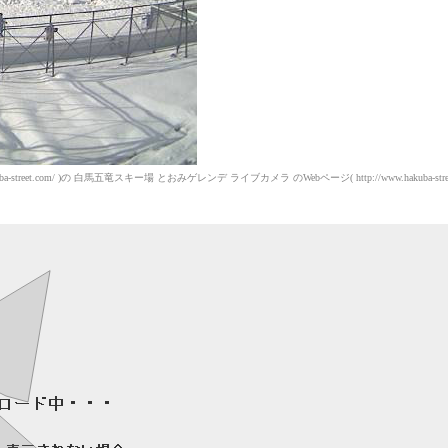
t.com/ )の 白馬五竜スキー場 とおみゲレンデ ライブカメラ のWebページ( http://www.hakuba-street.com/l