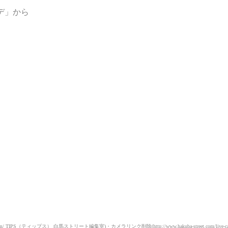
デ」から
IPS（ティップス） 白馬ストリート編集室)・カメラリンク削除(http://www.hakuba-street.com/live-camera/