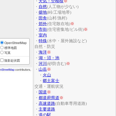
・
天気・空模様
※
・
自然
(人工物が少ない)
・
僻地
(峠/工場地帯)
・
田舎
(山村/漁村)
・
郊外
(住宅散在地)
※
・
市街
(住宅密集地/ビル街)
※
・
室内
・
特殊
(水中・屋外施設など)
OpenStreetMap
自然・防災
標準地図
・
海洋
※
写真
・
湖・沼・池
陰影起伏図
・
河川
(砂防含む)
※
・
山岳
※
nStreetMap
contributors,
・
火山
・
郷土富士
交通・運航状況
・
国道
※
・
都道府県道
※
・
高速道路
(自動車専用道路)
・
主要道路
・
道の駅