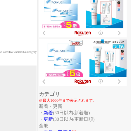
ive-camera/hakubagory
カテゴリ
※最大1000件まで表示されます。
新着・更新
・
新着
(30日以内/新着順)
・
更新
(30日以内/更新日順)
全般