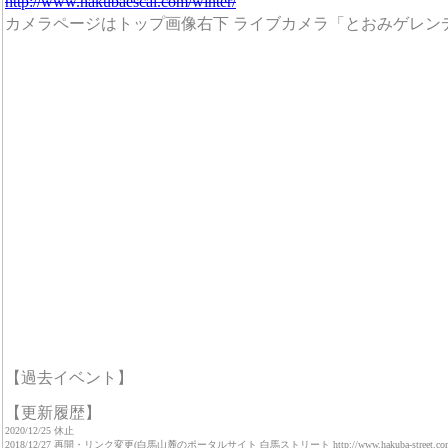
http://www.hakubaescal.com/winter/
カメラページはトップ画像右下 ライブカメラ「とおみゲレン
【過去イベント】
【更新履歴】
2020/12/25 休止
2018/12/27 再開・リンク変更(白馬山麓のポータルサイト 白馬ストリート http://www.hakuba-street.com/ T