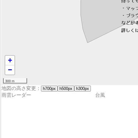
+
−
300 m
地図の高さ変更：
h700px
h500px
h300px
雨雲レーダー
台風