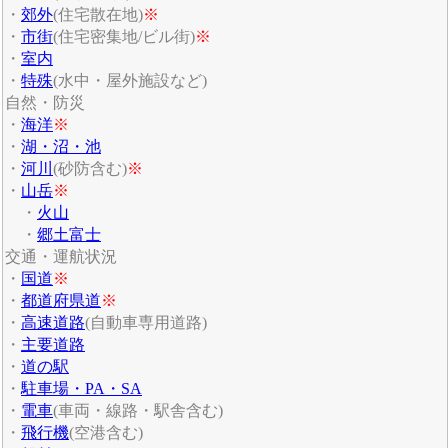
・
郊外
(住宅散在地)
※
・
市街
(住宅密集地/ビル街)
※
・
室内
・
特殊
(水中・屋外施設など)
自然・防災
・
海洋
※
・
湖・沼・池
・
河川
(砂防含む)
※
・
山岳
※
・
火山
・
郷土富士
交通・運航状況
・
国道
※
・
都道府県道
※
・
高速道路
(自動車専用道路)
・
主要道路
・
道の駅
・
駐車場・PA・SA
・
電車
(車両・線路・駅舎含む)
・
飛行機
(空港含む)