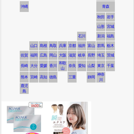
沖縄
青森
秋田
岩手
山形
宮城
石川
新潟
福島
山口
島根
鳥取
兵庫
京都
福井
富山
群馬
栃木
佐賀
福岡
広島
岡山
大阪
滋賀
岐阜
長野
埼玉
茨城
和歌
長崎
大分
愛媛
香川
奈良
愛知
山梨
東京
千葉
山
神奈
熊本
宮崎
高知
徳島
三重
静岡
川
鹿児
島