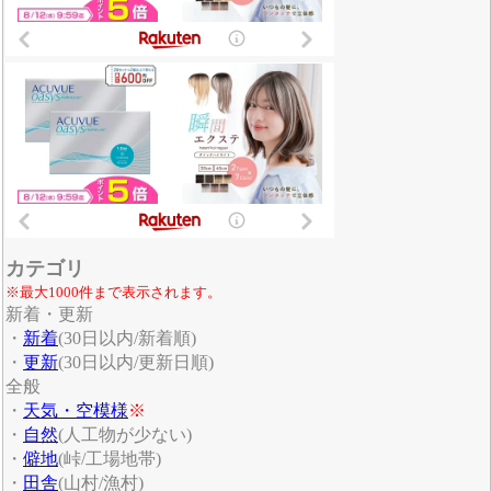
カテゴリ
※最大1000件まで表示されます。
新着・更新
・
新着
(30日以内/新着順)
・
更新
(30日以内/更新日順)
全般
・
天気・空模様
※
・
自然
(人工物が少ない)
・
僻地
(峠/工場地帯)
・
田舎
(山村/漁村)