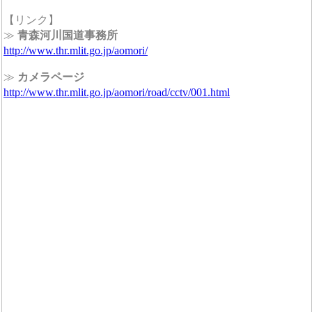
【リンク】
≫
青森河川国道事務所
http://www.thr.mlit.go.jp/aomori/
≫
カメラページ
http://www.thr.mlit.go.jp/aomori/road/cctv/001.html