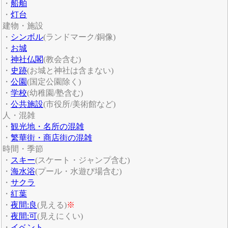
・
船舶
・
灯台
建物・施設
・
シンボル
(ランドマーク/銅像)
・
お城
・
神社仏閣
(教会含む)
・
史跡
(お城と神社は含まない)
・
公園
(国定公園除く)
・
学校
(幼稚園/塾含む)
・
公共施設
(市役所/美術館など)
人・混雑
・
観光地・名所の混雑
・
繁華街・商店街の混雑
時間・季節
・
スキー
(スケート・ジャンプ含む)
・
海水浴
(プール・水遊び場含む)
・
サクラ
・
紅葉
・
夜間:良
(見える)
※
・
夜間:可
(見えにくい)
・
イベント