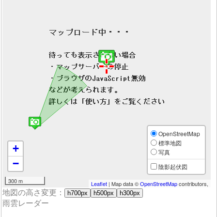
OpenStreetMap
標準地図
+
写真
−
陰影起伏図
300 m
Leaflet
| Map data ©
OpenStreetMap
contributors,
地図の高さ変更：
h700px
h500px
h300px
雨雲レーダー