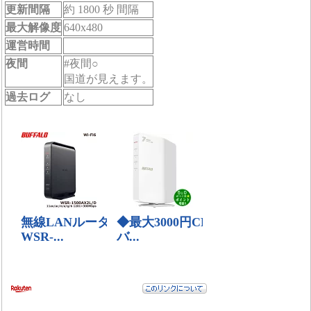
更新間隔
約 1800 秒 間隔
最大解像度
640x480
運営時間
夜間
#夜間○
国道が見えます。
過去ログ
なし