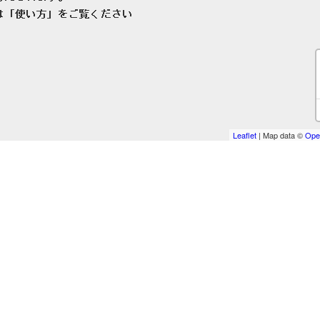
Leaflet
| Map data ©
Ope