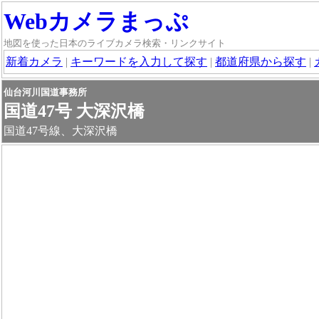
Webカメラまっぷ
地図を使った日本のライブカメラ検索・リンクサイト
新着カメラ
|
キーワードを入力して探す
|
都道府県から探す
|
仙台河川国道事務所
国道47号 大深沢橋
国道47号線、大深沢橋