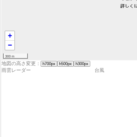
+
−
300 m
地図の高さ変更：
h700px
h500px
h300px
雨雲レーダー
台風