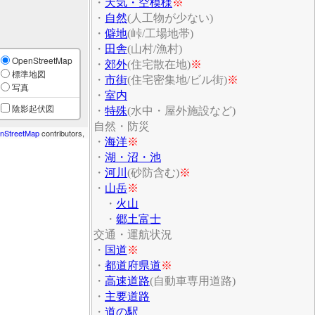
・
天気・空模様
※
・
自然
(人工物が少ない)
・
僻地
(峠/工場地帯)
・
田舎
(山村/漁村)
OpenStreetMap
・
郊外
(住宅散在地)
※
標準地図
・
市街
(住宅密集地/ビル街)
※
写真
・
室内
陰影起伏図
・
特殊
(水中・屋外施設など)
自然・防災
nStreetMap
contributors,
・
海洋
※
・
湖・沼・池
・
河川
(砂防含む)
※
・
山岳
※
・
火山
・
郷土富士
交通・運航状況
・
国道
※
・
都道府県道
※
・
高速道路
(自動車専用道路)
・
主要道路
・
道の駅