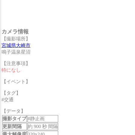
カメラ情報
【撮影場所】
宮城県大崎市
鳴子温泉星沼
【注意事項】
特になし
【イベント】
【タグ】
#交通
【データ】
撮影タイプ
#静止画
更新間隔
約 900 秒 間隔
最大解像度
320x240