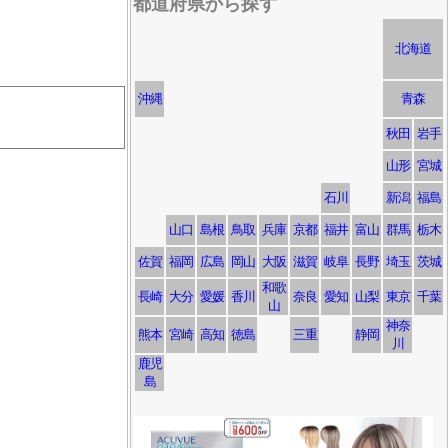
都道府県から探す
北海道
沖縄
青森
秋田
岩手
山形
宮城
石川
新潟
福島
山口
島根
鳥取
兵庫
京都
福井
富山
群馬
栃木
佐賀
福岡
広島
岡山
大阪
滋賀
岐阜
長野
埼玉
茨城
和歌
長崎
大分
愛媛
香川
奈良
愛知
山梨
東京
千葉
山
神奈
熊本
宮崎
高知
徳島
三重
静岡
川
鹿児
島