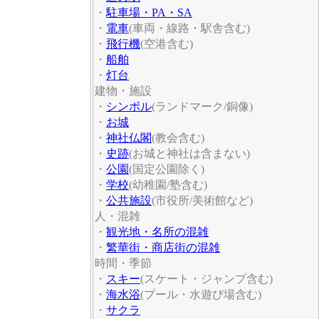
・
駐車場・PA・SA
・
電車
(車両・線路・駅舎含む)
・
飛行機
(空港含む)
・
船舶
・
灯台
建物・施設
・
シンボル
(ランドマーク/銅像)
・
お城
・
神社仏閣
(教会含む)
・
史跡
(お城と神社は含まない)
・
公園
(国定公園除く)
・
学校
(幼稚園/塾含む)
・
公共施設
(市役所/美術館など)
人・混雑
・
観光地・名所の混雑
・
繁華街・商店街の混雑
時間・季節
・
スキー
(スケート・ジャンプ含む)
・
海水浴
(プール・水遊び場含む)
・
サクラ