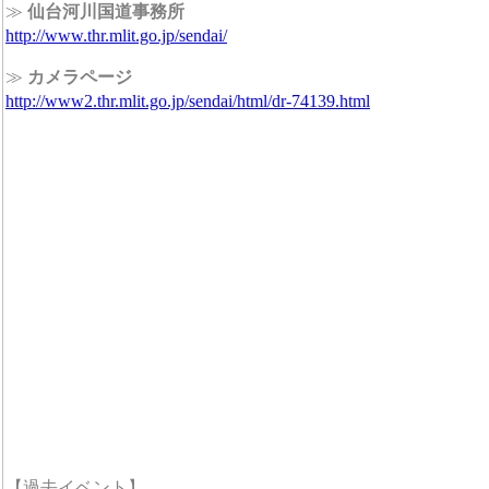
≫
仙台河川国道事務所
http://www.thr.mlit.go.jp/sendai/
≫
カメラページ
http://www2.thr.mlit.go.jp/sendai/html/dr-74139.html
【過去イベント】