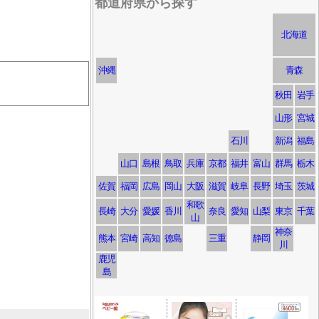
都道府県から探す
北海道
沖縄
青森
秋田
岩手
山形
宮城
石川
新潟
福島
山口
島根
鳥取
兵庫
京都
福井
富山
群馬
栃木
佐賀
福岡
広島
岡山
大阪
滋賀
岐阜
長野
埼玉
茨城
和歌
長崎
大分
愛媛
香川
奈良
愛知
山梨
東京
千葉
山
神奈
熊本
宮崎
高知
徳島
三重
静岡
川
鹿児
島