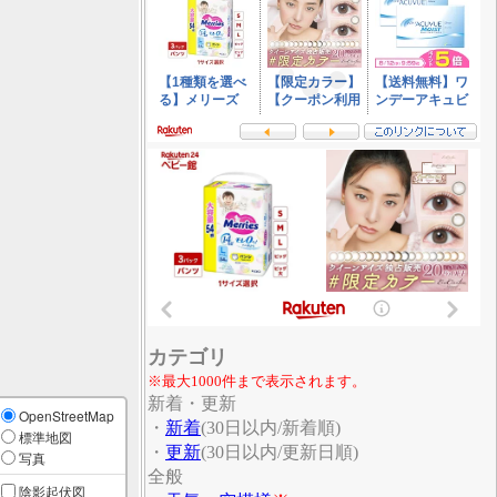
カテゴリ
※最大1000件まで表示されます。
新着・更新
OpenStreetMap
・
新着
(30日以内/新着順)
標準地図
・
更新
(30日以内/更新日順)
写真
全般
陰影起伏図