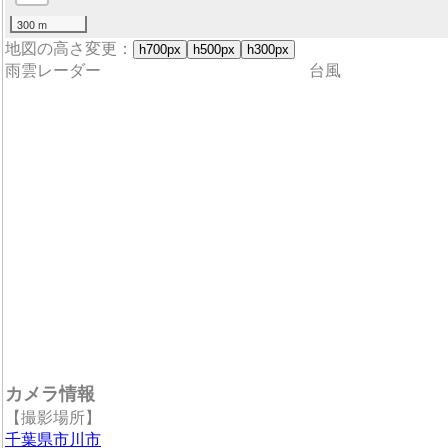
300 m
地図の高さ変更：
h700px
h500px
h300px
雨雲レーダー
台風
カメラ情報
【撮影場所】
千葉県市川市