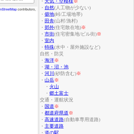
・
天気・空模様
※
・
自然
(人工物が少ない)
nStreetMap
contributors,
・
僻地
(峠/工場地帯)
・
田舎
(山村/漁村)
・
郊外
(住宅散在地)
※
・
市街
(住宅密集地/ビル街)
※
・
室内
・
特殊
(水中・屋外施設など)
自然・防災
・
海洋
※
・
湖・沼・池
・
河川
(砂防含む)
※
・
山岳
※
・
火山
・
郷土富士
交通・運航状況
・
国道
※
・
都道府県道
※
・
高速道路
(自動車専用道路)
・
主要道路
・
道の駅