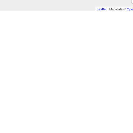
Leaflet
| Map data ©
Ope