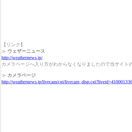
【リンク】
≫
ウェザーニュース
http://weathernews.jp/
カメラページへ入り方がわからなくなりましたので当サイト
≫
カメラページ
http://weathernews.jp/livecam/cgi/livecam_disp.cgi?liveid=41000133