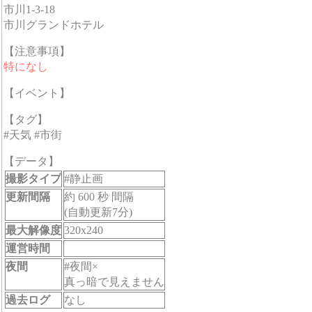
市川1-3-18
市川グランドホテル
【注意事項】
特になし
【イベント】
【タグ】
#天気 #市街
【データ】
撮影タイプ
#静止画
更新間隔
約 600 秒 間隔
(自動更新7分)
最大解像度
320x240
運営時間
夜間
#夜間×
真っ暗で見えません
過去ログ
なし