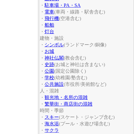
・
駐車場・PA・SA
・
電車
(車両・線路・駅舎含む)
・
飛行機
(空港含む)
・
船舶
・
灯台
建物・施設
・
シンボル
(ランドマーク/銅像)
・
お城
・
神社仏閣
(教会含む)
・
史跡
(お城と神社は含まない)
・
公園
(国定公園除く)
・
学校
(幼稚園/塾含む)
・
公共施設
(市役所/美術館など)
人・混雑
・
観光地・名所の混雑
・
繁華街・商店街の混雑
時間・季節
・
スキー
(スケート・ジャンプ含む)
・
海水浴
(プール・水遊び場含む)
・
サクラ