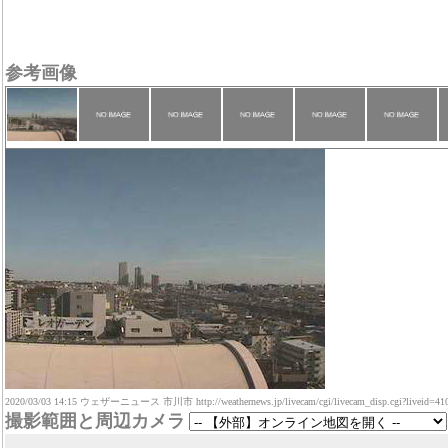
参考画像
2020/03/03 14:15 ウェザーニュース 市川市 http://weathernews.jp/livecam/cgi/livecam_disp.cgi?liveid=41
撮影範囲と周辺カメラ