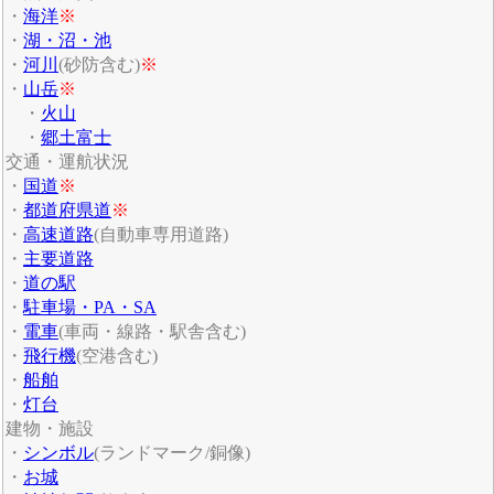
・
海洋
※
・
湖・沼・池
・
河川
(砂防含む)
※
・
山岳
※
・
火山
・
郷土富士
交通・運航状況
・
国道
※
・
都道府県道
※
・
高速道路
(自動車専用道路)
・
主要道路
・
道の駅
・
駐車場・PA・SA
・
電車
(車両・線路・駅舎含む)
・
飛行機
(空港含む)
・
船舶
・
灯台
建物・施設
・
シンボル
(ランドマーク/銅像)
・
お城