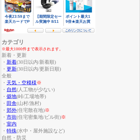
カテゴリ
※最大1000件まで表示されます。
新着・更新
・
新着
(30日以内/新着順)
・
更新
(30日以内/更新日順)
全般
・
天気・空模様
※
・
自然
(人工物が少ない)
・
僻地
(峠/工場地帯)
・
田舎
(山村/漁村)
・
郊外
(住宅散在地)
※
・
市街
(住宅密集地/ビル街)
※
・
室内
・
特殊
(水中・屋外施設など)
自然・防災