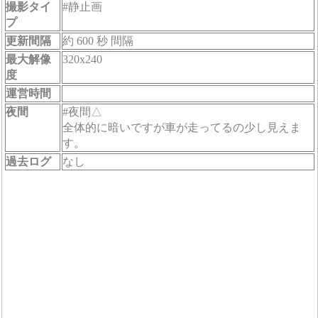
撮影タイ
#静止画
プ
更新間隔
約 600 秒 間隔
最大解像
320x240
度
運営時間
夜間
#夜間△
全体的に暗いですが車が走ってるの少し見えま
す。
過去ログ
なし