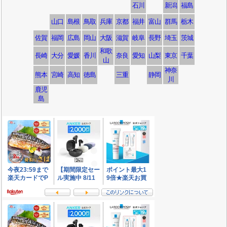
石川
新潟
福島
山口
島根
鳥取
兵庫
京都
福井
富山
群馬
栃木
佐賀
福岡
広島
岡山
大阪
滋賀
岐阜
長野
埼玉
茨城
和歌
長崎
大分
愛媛
香川
奈良
愛知
山梨
東京
千葉
山
神奈
熊本
宮崎
高知
徳島
三重
静岡
川
鹿児
島