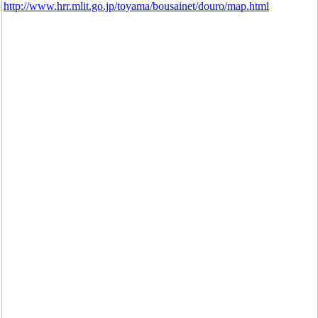
http://www.hrr.mlit.go.jp/toyama/bousainet/douro/map.html