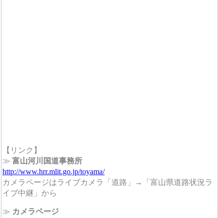
【リンク】
≫
富山河川国道事務所
http://www.hrr.mlit.go.jp/toyama/
カメラページはライブカメラ「道路」→「富山県道路状況ラ
イブ中継」から
≫
カメラページ