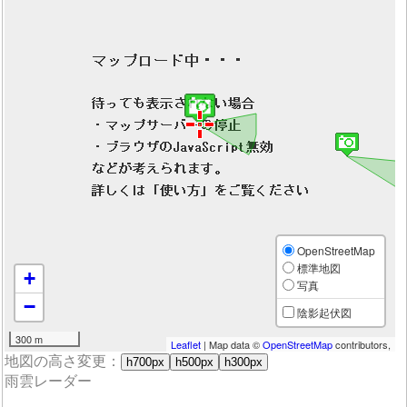
OpenStreetMap
標準地図
+
写真
−
陰影起伏図
300 m
Leaflet
| Map data ©
OpenStreetMap
contributors,
地図の高さ変更：
h700px
h500px
h300px
雨雲レーダー