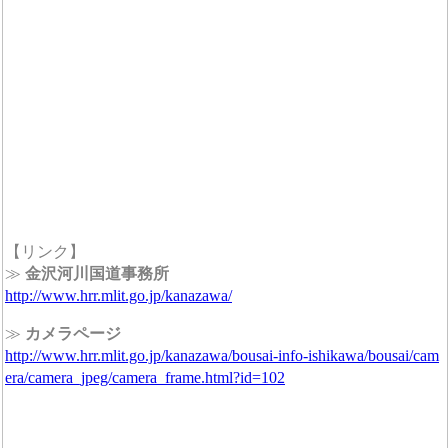
【リンク】
≫
金沢河川国道事務所
http://www.hrr.mlit.go.jp/kanazawa/
≫
カメラページ
http://www.hrr.mlit.go.jp/kanazawa/bousai-info-ishikawa/bousai/cam
era/camera_jpeg/camera_frame.html?id=102