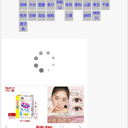
和歌
長崎
大分
愛媛
香川
奈良
愛知
山梨
東京
千葉
山
神奈
熊本
宮崎
高知
徳島
三重
静岡
川
鹿児
島