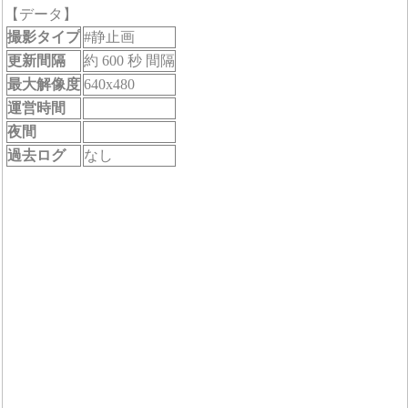
【データ】
撮影タイプ
#静止画
更新間隔
約 600 秒 間隔
最大解像度
640x480
運営時間
夜間
過去ログ
なし