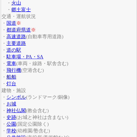
・
火山
・
郷土富士
交通・運航状況
・
国道
※
・
都道府県道
※
・
高速道路
(自動車専用道路)
・
主要道路
・
道の駅
・
駐車場・PA・SA
・
電車
(車両・線路・駅舎含む)
・
飛行機
(空港含む)
・
船舶
・
灯台
建物・施設
・
シンボル
(ランドマーク/銅像)
・
お城
・
神社仏閣
(教会含む)
・
史跡
(お城と神社は含まない)
・
公園
(国定公園除く)
・
学校
(幼稚園/塾含む)