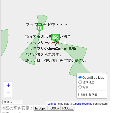
OpenStreetMap
標準地図
+
写真
−
陰影起伏図
300 m
Leaflet
| Map data ©
OpenStreetMap
contributors,
地図の高さ変更：
h700px
h500px
h300px