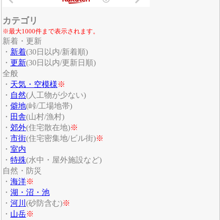
カテゴリ
※最大1000件まで表示されます。
新着・更新
・
新着
(30日以内/新着順)
・
更新
(30日以内/更新日順)
全般
・
天気・空模様
※
・
自然
(人工物が少ない)
・
僻地
(峠/工場地帯)
・
田舎
(山村/漁村)
・
郊外
(住宅散在地)
※
・
市街
(住宅密集地/ビル街)
※
・
室内
・
特殊
(水中・屋外施設など)
自然・防災
・
海洋
※
・
湖・沼・池
・
河川
(砂防含む)
※
・
山岳
※