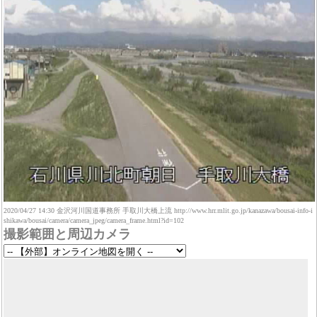
2020/04/27 14:30 金沢河川国道事務所 手取川大橋上流 http://www.hrr.mlit.go.jp/kanazawa/bousai-info-i
shikawa/bousai/camera/camera_jpeg/camera_frame.html?id=102
撮影範囲と周辺カメラ