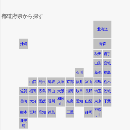
都道府県から探す
北海道
沖縄
青森
秋田
岩手
山形
宮城
石川
新潟
福島
山口
島根
鳥取
兵庫
京都
福井
富山
群馬
栃木
佐賀
福岡
広島
岡山
大阪
滋賀
岐阜
長野
埼玉
茨城
和歌
長崎
大分
愛媛
香川
奈良
愛知
山梨
東京
千葉
山
神奈
熊本
宮崎
高知
徳島
三重
静岡
川
鹿児
島