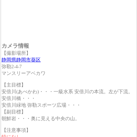
カメラ情報
【撮影場所】
静岡県静岡市葵区
弥勒2-4-7
マンスリーアベカワ
【主目標】
安倍川(あべかわ)・・・一級水系 安倍川の本流。左が下流。
安倍川橋・・・
安倍川緑地 弥勒スポーツ広場・・・
【副目標】
朝鮮岩・・・奥に見える中央の山。
【注意事項】
特になし