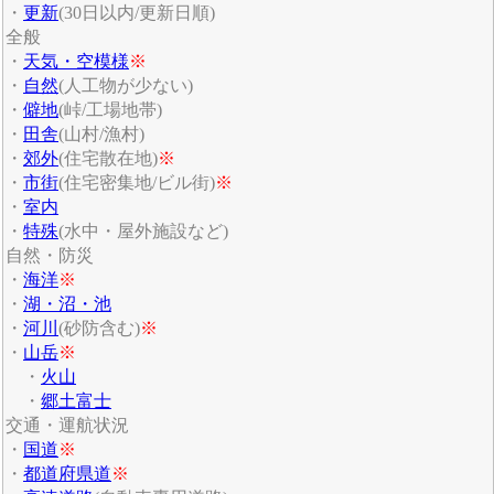
・
更新
(30日以内/更新日順)
全般
・
天気・空模様
※
・
自然
(人工物が少ない)
・
僻地
(峠/工場地帯)
・
田舎
(山村/漁村)
・
郊外
(住宅散在地)
※
・
市街
(住宅密集地/ビル街)
※
・
室内
・
特殊
(水中・屋外施設など)
自然・防災
・
海洋
※
・
湖・沼・池
・
河川
(砂防含む)
※
・
山岳
※
・
火山
・
郷土富士
交通・運航状況
・
国道
※
・
都道府県道
※