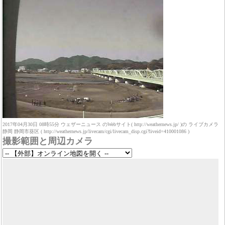
2017年04月30日 08時55分 ウェザーニュース のWebサイト( http://weathernews.jp/ )の ライブカメラ
静岡 静岡市葵区 ( http://weathernews.jp/livecam/cgi/livecam_disp.cgi?liveid=410001086 )
撮影範囲と周辺カメラ