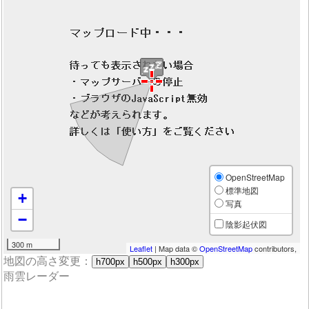
OpenStreetMap
標準地図
+
写真
−
陰影起伏図
300 m
Leaflet
| Map data ©
OpenStreetMap
contributors,
地図の高さ変更：
h700px
h500px
h300px
雨雲レーダー