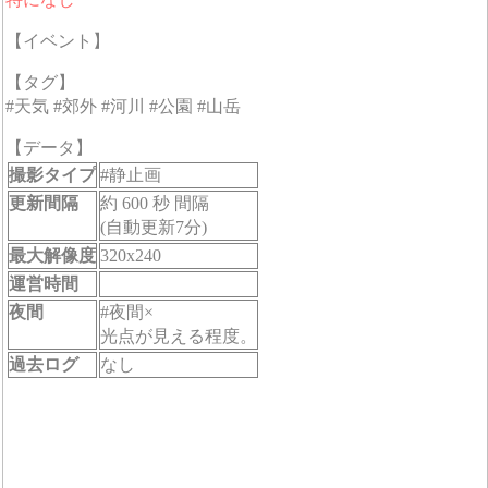
【イベント】
【タグ】
#天気 #郊外 #河川 #公園 #山岳
【データ】
撮影タイプ
#静止画
更新間隔
約 600 秒 間隔
(自動更新7分)
最大解像度
320x240
運営時間
夜間
#夜間×
光点が見える程度。
過去ログ
なし