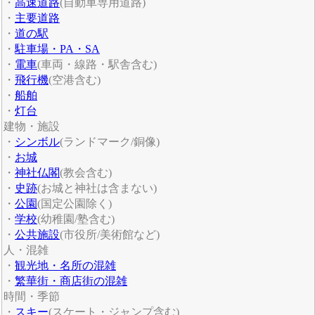
・
高速道路
(自動車専用道路)
・
主要道路
・
道の駅
・
駐車場・PA・SA
・
電車
(車両・線路・駅舎含む)
・
飛行機
(空港含む)
・
船舶
・
灯台
建物・施設
・
シンボル
(ランドマーク/銅像)
・
お城
・
神社仏閣
(教会含む)
・
史跡
(お城と神社は含まない)
・
公園
(国定公園除く)
・
学校
(幼稚園/塾含む)
・
公共施設
(市役所/美術館など)
人・混雑
・
観光地・名所の混雑
・
繁華街・商店街の混雑
時間・季節
・
スキー
(スケート・ジャンプ含む)