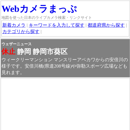
Webカメラまっぷ
地図を使った日本のライブカメラ検索・リンクサイト
新着カメラ
|
キーワードを入力して探す
|
都道府県から探す
|
カテゴリから探す
|
ウェザーニュース
休止
静岡 静岡市葵区
ウィークリーマンション マンスリーアベカワからの安倍川の
様子です。安倍川橋(県道208号線)や弥勒スポーツ広場なども
見れます。